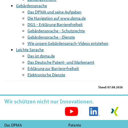
Gebärdensprache
Das DPMA und seine Aufgaben
Die Navigation auf www.dpma.de
DGS - Erklärung Barrierefreiheit
Gebärdensprache - Schutzrechte
Gebärdensprache - Dienste
Wie unsere Gebärdensprach-Videos entstehen
Leichte Sprache
Das ist dpma.de
Das Deutsche Patent- und Markenamt
Erklärung zur Barriere∙freiheit
Elektronische Dienste
Stand: 07.08.2026
Position
Wir schützen nicht nur Innovationen.
S
M
Fußnavigation
Das DPMA
Patente