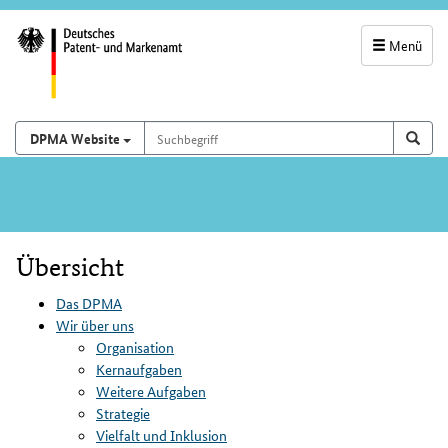
Menü
Servicenavigatio
und
Suchbegriff
Suchen auf
Such
DPMA Website
Suchfeld
Hauptnavigation
Übersicht
Inhalt
Das DPMA
Wir über uns
Organisation
Kernaufgaben
Weitere Aufgaben
Strategie
Vielfalt und Inklusion