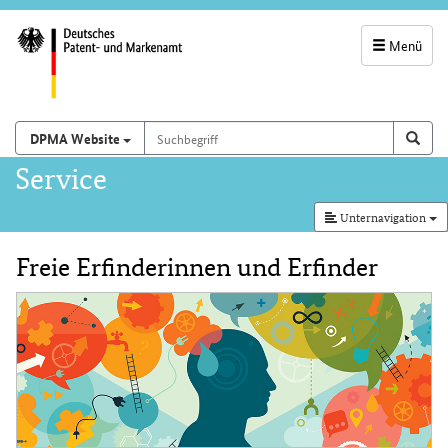
Menü
Servicenavigatio
und
Suchbegriff
Suchen auf
Such
DPMA Website
Suchfeld
Hauptnavigation
Service
Unternavigation
Freie Erfinderinnen und Erfinder
Inhalt