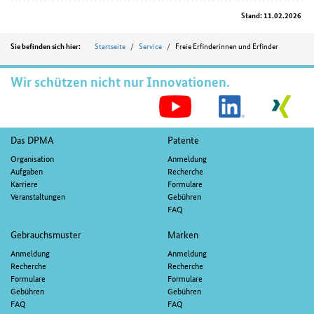
Stand: 11.02.2026
Position
Startseite
Service
Freie Erfinderinnen und Erfinder
Sie befinden sich hier:
Wir schützen nicht nur Innovationen.
S
M
Fußnavigation
Das DPMA
Patente
Organisation
Anmeldung
Aufgaben
Recherche
Karriere
Formulare
Veranstaltungen
Gebühren
FAQ
Gebrauchsmuster
Marken
Anmeldung
Anmeldung
Recherche
Recherche
Formulare
Formulare
Gebühren
Gebühren
FAQ
FAQ