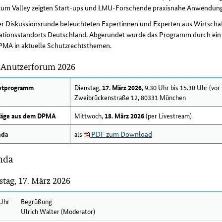
um Valley zeigten Start-ups und LMU-Forschende praxisnahe Anwendun
ner Diskussionsrunde beleuchteten Expertinnen und Experten aus Wirtscha
ationsstandorts Deutschland. Abgerundet wurde das Programm durch ein 
PMA in aktuelle Schutzrechtsthemen.
nutzerforum 2026
ptprogramm
Dienstag,
17. März 2026
, 9.30 Uhr bis 15.30 Uhr (v
Zweibrückenstraße 12, 80331 München
räge aus dem DPMA
Mittwoch,
18. März 2026
(per Livestream)
nda
als
PDF zum Download
nda
stag, 17. März 2026
 Uhr
Begrüßung
Ulrich Walter (Moderator)