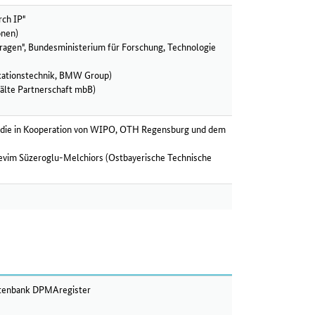
rch IP"
onen)
zfragen", Bundesministerium für Forschung, Technologie
kationstechnik, BMW Group)
wälte Partnerschaft mbB)
Studie in Kooperation von WIPO, OTH Regensburg und dem
Sevim Süzeroglu-Melchiors (Ostbayerische Technische
datenbank DPMAregister