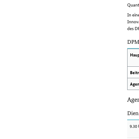
Quant
In ei
Innov
des D
DPMA
Hau
Beit
Age
Age
Dien
9.30