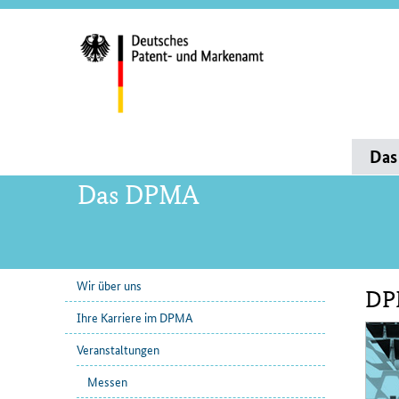
Servi
und
Such
Hauptnavigation
Da
Das DPMA
Wir über uns
DP
Unternavigation
Inha
Ihre Karriere im DPMA
Veranstaltungen
Messen