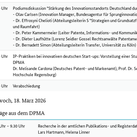
0 Uhr
Podiumsdiskussion "Stärkung des Innovationsstandorts Deutschland du
- Olav Carlsen (Innovation Manager, Bundesagentur für Sprunginnovati
- Dr. Effrosyni Chelioti (Abteilungsleiterin S "Strategien und Grundsat
und Raumfahrt)
- Dr. Peter Kammermeier (Leiter Patente, Informations- und Kommuni
- Dr. Dieter Laufhütte (Lorenz Seidler Gossel Rechtsanwälte Patentan
- Dr. Bernadett Simon (Abteilungsleiterin Transfer, Universität zu Köln)
0 Uhr
IP-Praktiken bei innovativen deutschen Start-ups: Vorstellung einer 
DPMA
Dr. Melisande Cardona (Deutsches Patent- und Markenamt), Prof. Dr. 
Hochschule Regensburg)
0 Uhr
Verabschiedung
woch, 18. März 2026
räge aus dem DPMA
Uhr – 9.30 Uhr
Recherche in der amtlichen Publikations- und Register
Lars Hartmann, Helena Linner