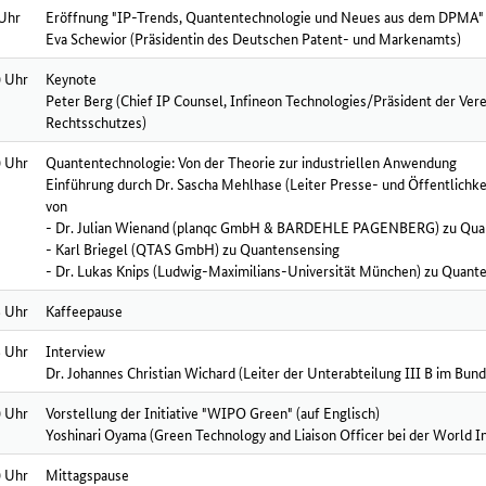
 Uhr
Eröffnung "IP-Trends, Quantentechnologie und Neues aus dem DPMA"
Eva Schewior (Präsidentin des Deutschen Patent- und Markenamts)
0 Uhr
Keynote
Peter Berg (Chief IP Counsel, Infineon Technologies/Präsident der Ve
Rechtsschutzes)
0 Uhr
Quantentechnologie: Von der Theorie zur industriellen Anwendung
Einführung durch Dr. Sascha Mehlhase (Leiter Presse- und Öffentlichk
von
- Dr. Julian Wienand (planqc GmbH & BARDEHLE PAGENBERG) zu Qua
- Karl Briegel (QTAS GmbH) zu Quantensensing
- Dr. Lukas Knips (Ludwig-Maximilians-Universität München) zu Quan
5 Uhr
Kaffeepause
5 Uhr
Interview
Dr. Johannes Christian Wichard (Leiter der Unterabteilung III B im Bun
0 Uhr
Vorstellung der Initiative "WIPO Green" (auf Englisch)
Yoshinari Oyama (Green Technology and Liaison Officer bei der World In
0 Uhr
Mittagspause