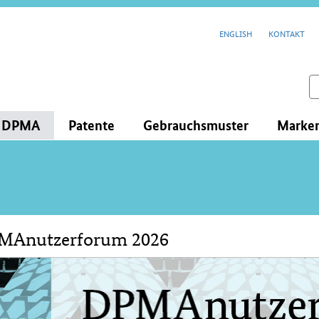
cenavigation
ENGLISH
KONTAKT
feld
s DPMA
Patente
Gebrauchsmuster
Marke
MAnutzerforum 2026
lt