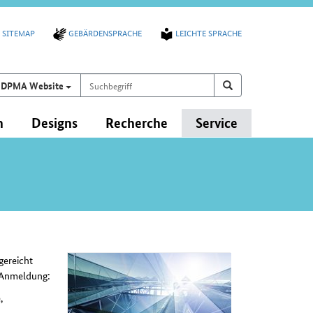
SITEMAP
GEBÄRDENSPRACHE
LEICHTE SPRACHE
Suchbegriff
Suchen auf
Suchen
DPMA Website
n
Designs
Recherche
Service
gereicht
n Anmeldung:
,