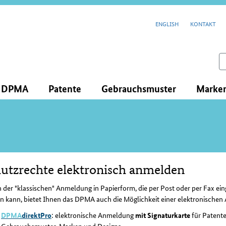
cenavigation
ENGLISH
KONTAKT
feld
s DPMA
Patente
Gebrauchsmuster
Marke
utzrechte elektronisch anmelden
lt
der "klassischen" Anmeldung in Papierform, die per Post oder per Fax ein
n kann, bietet Ihnen das DPMA auch die Möglichkeit einer elektronische
DPMA
direktPro
: elektronische Anmeldung
mit Signaturkarte
für Patente