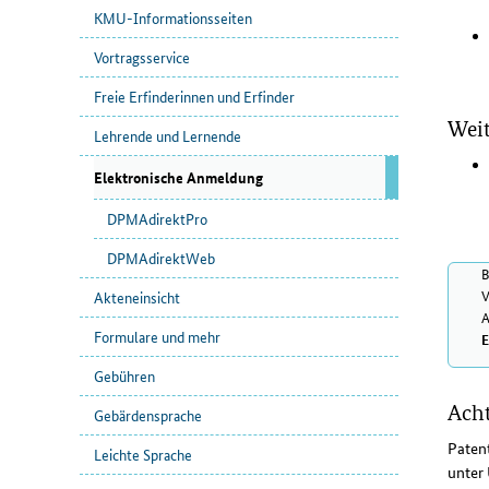
KMU-Informationsseiten
Vortragsservice
Freie Erfinderinnen und Erfinder
Weit
Lehrende und Lernende
Elektronische Anmeldung
DPMAdirektPro
DPMAdirektWeb
B
V
Akteneinsicht
A
Formulare und mehr
E
Gebühren
Acht
Gebärdensprache
Paten
Leichte Sprache
unter 