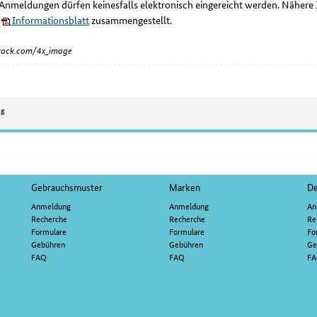
 Anmeldungen dürfen keinesfalls elektronisch eingereicht werden. Nähere
m
Informationsblatt
zusammengestellt.
iStock.com/4x_image
ng
Gebrauchsmuster
Marken
De
Anmeldung
Anmeldung
An
Recherche
Recherche
Re
Formulare
Formulare
Fo
Gebühren
Gebühren
Ge
FAQ
FAQ
F