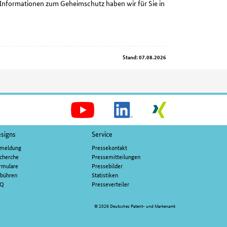
 Informationen zum Geheimschutz haben wir für Sie in
Stand: 07.08.2026
Soziale
Medien
signs
Service
meldung
Pressekontakt
cherche
Pressemitteilungen
rmulare
Pressebilder
bühren
Statistiken
AQ
Presseverteiler
© 2026 Deutsches Patent- und Markenamt