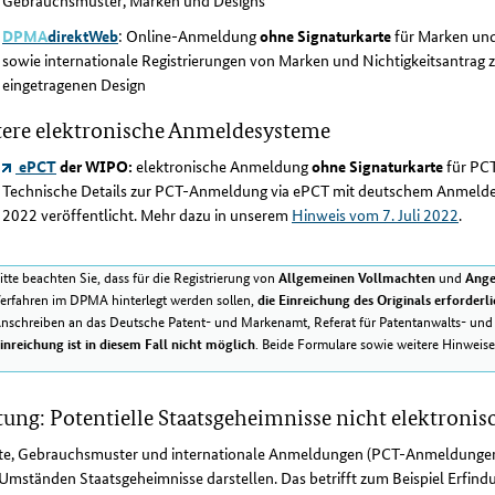
Gebrauchsmuster, Marken und Designs
DPMA
direktWeb
: Online-Anmeldung
ohne Signaturkarte
für Marken und
sowie internationale Registrierungen von Marken und Nichtigkeitsantrag 
eingetragenen Design
ere elektronische Anmeldesysteme
ePCT
der WIPO:
elektronische Anmeldung
ohne Signaturkarte
für PC
Technische Details zur PCT-Anmeldung via ePCT mit deutschem Anmelde
2022 veröffentlicht. Mehr dazu in unserem
Hinweis vom 7. Juli 2022
.
itte beachten Sie, dass für die Registrierung von
und
Allgemeinen Vollmachten
Ange
erfahren im DPMA hinterlegt werden sollen,
die Einreichung des Originals erforderli
nschreiben an das Deutsche Patent- und Markenamt, Referat für Patentanwalts- un
. Beide Formulare sowie weitere Hinweis
inreichung ist in diesem Fall nicht möglich
ung: Potentielle Staatsgeheimnisse nicht elektroni
te, Gebrauchsmuster und internationale Anmeldungen (PCT-Anmeldungen
Umständen Staatsgeheimnisse darstellen. Das betrifft zum Beispiel Erfind