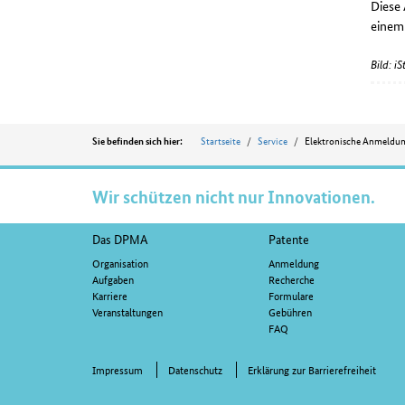
Diese
eine
Bild: 
Position
Startseite
Service
Elektronische Anmeldu
Sie befinden sich hier:
Wir schützen nicht nur Innovationen.
Fußnavigation
Das DPMA
Patente
Organisation
Anmeldung
Aufgaben
Recherche
Karriere
Formulare
Veranstaltungen
Gebühren
FAQ
Impressum
Datenschutz
Erklärung zur Barrierefreiheit