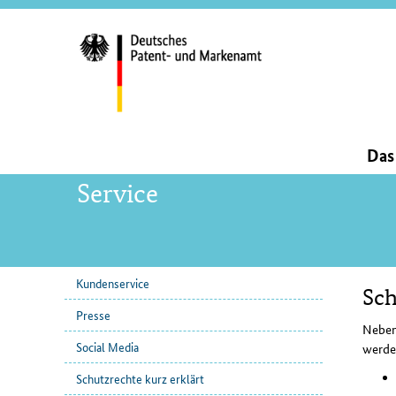
Servi
und
Such
Hauptnavigation
Da
Service
Kundenservice
Sch
Unternavigation
Inha
Presse
Neben 
Social Media
werde
Schutzrechte kurz erklärt