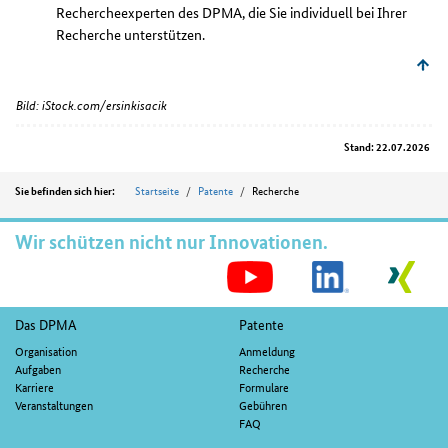
Rechercheexperten des DPMA, die Sie individuell bei Ihrer
Recherche unterstützen.
Bild: iStock.com/ersinkisacik
Stand: 22.07.2026
Position
Startseite
Patente
Recherche
Sie befinden sich hier:
Wir schützen nicht nur Innovationen.
S
M
Fußnavigation
Das DPMA
Patente
Organisation
Anmeldung
Aufgaben
Recherche
Karriere
Formulare
Veranstaltungen
Gebühren
FAQ