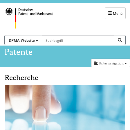
Menü
Servicenavigatio
und
Suchbegriff
Suchen auf
Such
DPMA Website
Suchfeld
Hauptnavigation
Patente
Unternavigation
Recherche
Inhalt