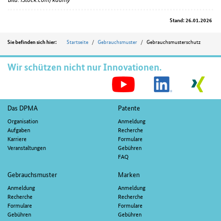
Stand: 26.01.2026
Position
Startseite
Gebrauchsmuster
Gebrauchsmusterschutz
Sie befinden sich hier:
Wir schützen nicht nur Innovationen.
S
M
Fußnavigation
Das DPMA
Patente
Organisation
Anmeldung
Aufgaben
Recherche
Karriere
Formulare
Veranstaltungen
Gebühren
FAQ
Gebrauchsmuster
Marken
Anmeldung
Anmeldung
Recherche
Recherche
Formulare
Formulare
Gebühren
Gebühren