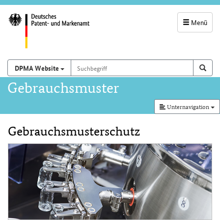
Menü
Servicenavigatio
und
Suchbegriff
Suchen auf
Such
DPMA Website
Suchfeld
Hauptnavigation
Gebrauchsmuster
Unternavigation
Gebrauchsmusterschutz
Inhalt