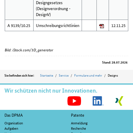
Designgesetzes
(Designverordnung -
DesignV)
A 9139/10.25
Umschreibungsrichtlinien
12.11.25
Bild: iStock.com/3D_generator
Stand: 28.07.2026
Position
Startseite
Service
Formulare und mehr
Designs
Sie befinden sich hier:
Wir schützen nicht nur Innovationen.
S
M
Fußnavigation
Das DPMA
Patente
Organisation
Anmeldung
Aufgaben
Recherche