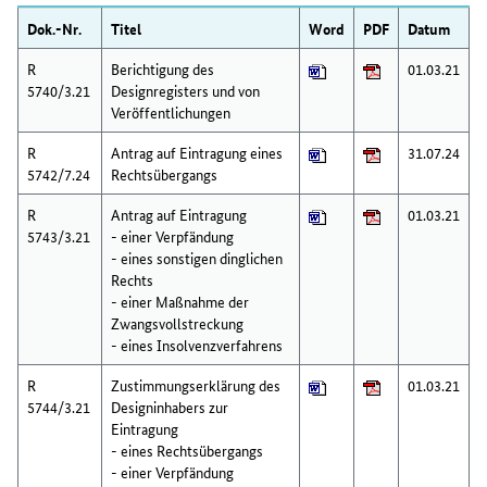
Dok.-Nr.
Titel
Word
PDF
Datum
R
Berichtigung des
01.03.21
5740/3.21
Designregisters und von
Veröffentlichungen
R
Antrag auf Eintragung eines
31.07.24
5742/7.24
Rechtsübergangs
R
Antrag auf Eintragung
01.03.21
5743/3.21
- einer Verpfändung
- eines sonstigen dinglichen
Rechts
- einer Maßnahme der
Zwangsvollstreckung
- eines Insolvenzverfahrens
R
Zustimmungserklärung des
01.03.21
5744/3.21
Designinhabers zur
Eintragung
- eines Rechtsübergangs
- einer Verpfändung