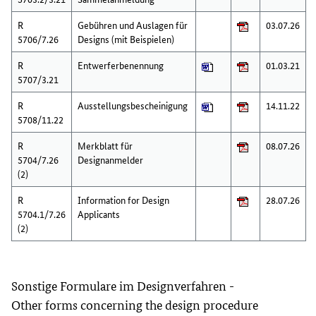
R
Gebühren und Auslagen für
03.07.26
5706/7.26
Designs (mit Beispielen)
R
Entwerferbenennung
01.03.21
5707/3.21
R
Ausstellungsbescheinigung
14.11.22
5708/11.22
R
Merkblatt für
08.07.26
5704/7.26
Designanmelder
(2)
R
Information for Design
28.07.26
5704.1/7.26
Applicants
(2)
Sonstige Formulare im Designverfahren -
Other forms concerning the design procedure