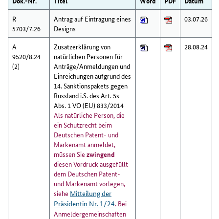
Dok.-Nr.
Titel
Word
PDF
Datum
R
Antrag auf Eintragung eines
03.07.26
5703/7.26
Designs
A
Zusatzerklärung von
28.08.24
9520/8.24
natürlichen Personen für
(2)
Anträge/Anmeldungen und
Einreichungen aufgrund des
14. Sanktionspakets gegen
Russland i.S. des Art. 5s
Abs. 1 VO (EU) 833/2014
Als natürliche Person, die
ein Schutzrecht beim
Deutschen Patent- und
Markenamt anmeldet,
müssen Sie
zwingend
diesen Vordruck ausgefüllt
dem Deutschen Patent-
und Markenamt vorlegen,
siehe
Mitteilung der
Präsidentin Nr. 1/24
. Bei
Anmeldergemeinschaften