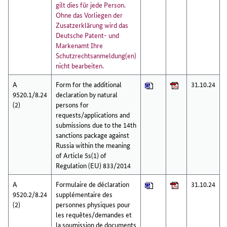
gilt dies für jede Person.
Ohne das Vorliegen der
Zusatzerklärung wird das
Deutsche Patent- und
Markenamt Ihre
Schutzrechtsanmeldung(en)
nicht bearbeiten.
A
Form for the additional
31.10.24
9520.1/8.24
declaration by natural
(2)
persons for
requests/applications and
submissions due to the 14th
sanctions package against
Russia within the meaning
of Article 5s(1) of
Regulation (EU) 833/2014
A
Formulaire de déclaration
31.10.24
9520.2/8.24
supplémentaire des
(2)
personnes physiques pour
les requêtes/demandes et
la soumission de documents