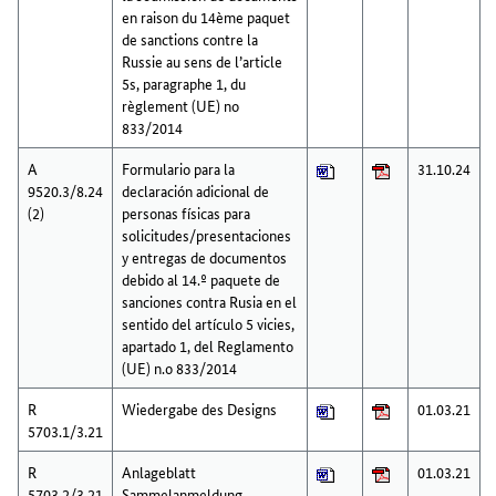
en raison du 14ème paquet
de sanctions contre la
Russie au sens de l’article
5s, paragraphe 1, du
règlement (UE) no
833/2014
A
Formulario para la
31.10.24
9520.3/8.24
declaración adicional de
(2)
personas físicas para
solicitudes/presentaciones
y entregas de documentos
debido al 14.º paquete de
sanciones contra Rusia en el
sentido del artículo 5 vicies,
apartado 1, del Reglamento
(UE) n.o 833/2014
R
Wiedergabe des Designs
01.03.21
5703.1/3.21
R
Anlageblatt
01.03.21
5703.2/3.21
Sammelanmeldung