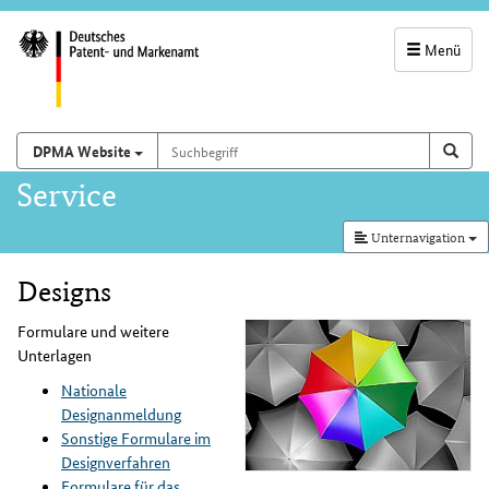
Menü
Servicenavigatio
und
Suchbegriff
Suchen auf
Such
DPMA Website
Suchfeld
Hauptnavigation
Service
Unternavigation
Designs
Inhalt
Formulare und weitere
Unterlagen
Nationale
Designanmeldung
Sonstige Formulare im
Designverfahren
Formulare für das