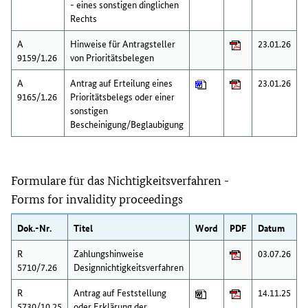
- eines sonstigen dinglichen
Rechts
A
Hinweise für Antragsteller
23.01.26
9159/1.26
von Prioritätsbelegen
A
Antrag auf Erteilung eines
23.01.26
9165/1.26
Prioritätsbelegs oder einer
sonstigen
Bescheinigung/Beglaubigung
Formulare für das Nichtigkeitsverfahren -
Forms for invalidity proceedings
Dok.-Nr.
Titel
Word
PDF
Datum
R
Zahlungshinweise
03.07.26
5710/7.26
Designnichtigkeitsverfahren
R
Antrag auf Feststellung
14.11.25
5730/10.25
oder Erklärung der