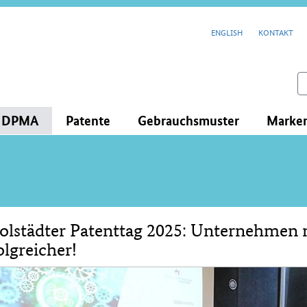
cenavigation
ENGLISH
KONTAKT
feld
s DPMA
Patente
Gebrauchsmuster
Marke
olstädter Patenttag 2025: Unternehmen 
lt
olgreicher!