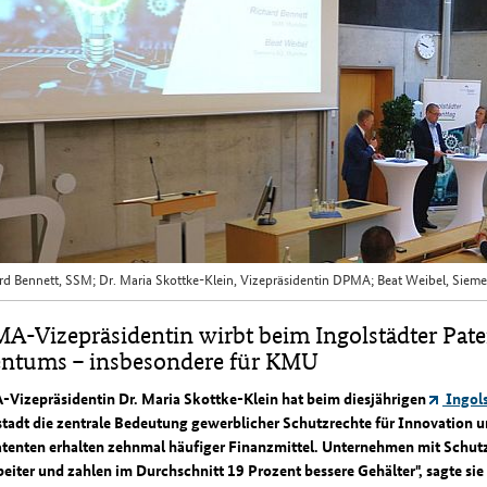
rd Bennett, SSM; Dr. Maria Skottke-Klein, Vizepräsidentin DPMA; Beat Weibel, Siem
A-Vizepräsidentin wirbt beim Ingolstädter Pate
entums – insbesondere für KMU
Vizepräsidentin Dr. Maria Skottke-Klein hat beim diesjährigen
Ingols
stadt die zentrale Bedeutung gewerblicher Schutzrechte für Innovation u
atenten erhalten zehnmal häufiger Finanzmittel. Unternehmen mit Schut
eiter und zahlen im Durchschnitt 19 Prozent bessere Gehälter", sagte si