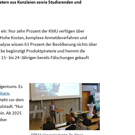
retern aus Kanzleien sowie Studierenden und
 ein: Nur zehn Prozent der KMU verfügen über
. Hohe Kosten, komplexe Anmeldeverfahren und
lyse wissen 63 Prozent der Bevölkerung nichts über
cke begünstigt Produktpiraterie und hemmt die
 15- bis 24-Jährigen bereits Fälschungen gekauft
Eigentums. Es
inare
,
teht vor dem
olstadt. "Nur
lein. Ab 2025
über
DPMA-Vizepräsidentin Dr. Maria