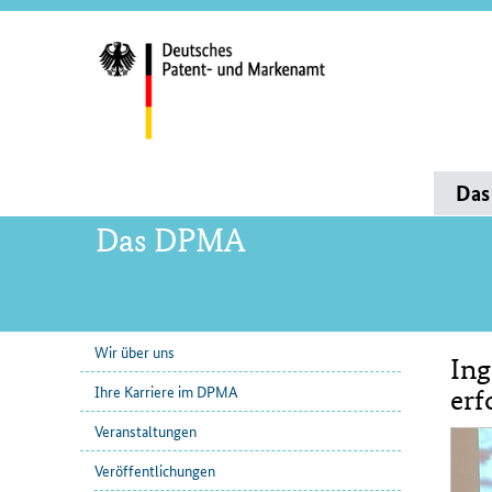
Servi
und
Such
Hauptnavigation
Da
Das DPMA
Wir über uns
Ing
Unternavigation
Inha
Ihre Karriere im DPMA
erf
Veranstaltungen
Veröffentlichungen