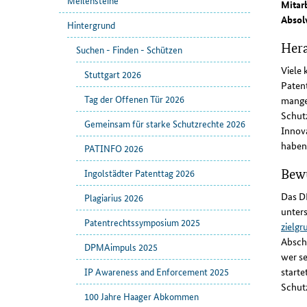
Meilensteine
Mitar
Absol
Hintergrund
Hera
Suchen - Finden - Schützen
Viele
Stuttgart 2026
Paten
Tag der Offenen Tür 2026
mange
Schutz
Gemeinsam für starke Schutzrechte 2026
Innova
haben
PATINFO 2026
Bewu
Ingolstädter Patenttag 2026
Das DP
Plagiarius 2026
unters
Patentrechtssymposium 2025
zielgr
Absch
DPMAimpuls 2025
wer se
start
IP Awareness and Enforcement 2025
Schutz
100 Jahre Haager Abkommen