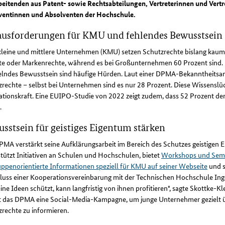
beitenden aus Patent- sowie Rechtsabteilungen, Vertreterinnen und Vert
ventinnen und Absolventen der Hochschule.
usforderungen für KMU und fehlendes Bewusstsein
 kleine und mittlere Unternehmen (KMU) setzen Schutzrechte bislang kaum
te oder Markenrechte, während es bei Großunternehmen 60 Prozent sind
lndes Bewusstsein sind häufige Hürden. Laut einer DPMA-Bekanntheitsana
rechte – selbst bei Unternehmen sind es nur 28 Prozent. Diese Wissenslü
tionskraft. Eine EUIPO-Studie von 2022 zeigt zudem, dass 52 Prozent der
.
sstsein für geistiges Eigentum stärken
MA verstärkt seine Aufklärungsarbeit im Bereich des Schutzes geistigen 
tützt Initiativen an Schulen und Hochschulen, bietet
Workshops und Sem
uppenorientierte Informationen speziell für KMU auf seiner Webseite
und s
luss einer Kooperationsvereinbarung mit der Technischen Hochschule Ing
ine Ideen schützt, kann langfristig von ihnen profitieren", sagte Skottke-K
et das DPMA eine Social-Media-Kampagne, um junge Unternehmer gezielt 
rechte zu informieren.