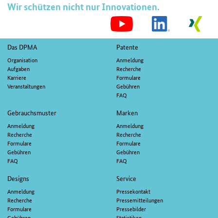
Wir schützen nicht nur Innovationen.
S
M
Fußnavigation
Das DPMA
Patente
Organisation
Anmeldung
Aufgaben
Recherche
Karriere
Formulare
Veranstaltungen
Gebühren
FAQ
Gebrauchsmuster
Marken
Anmeldung
Anmeldung
Recherche
Recherche
Formulare
Formulare
Gebühren
Gebühren
FAQ
FAQ
Designs
Service
Anmeldung
Pressekontakt
Recherche
Pressemitteilungen
Formulare
Pressebilder
Gebühren
Statistiken