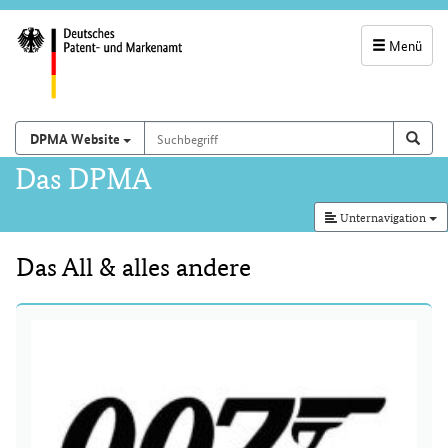
Menü
Servicenavigatio
und
Suchbegriff
Suchen auf
Such
DPMA Website
Suchfeld
Hauptnavigation
Das DPMA
Unternavigation
Das All & alles andere
Inhalt