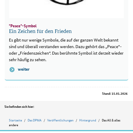
"Peace"-Symbol
Ein Zeichen für den Frieden
Es gibt nur wenige Symbole, die auf der ganzen Welt bekannt
sind und überall verstanden werden. Dazu gehört das „Peace“-
oder „Friedenszeichen“. Das berühmte Symbol ist derzeit wieder
sehr häufig zu sehen.
weiter
Stand: 15.01.2026
Position
Sie befinden sich hier:
Startseite
Das DPMA
Veröffentlichungen
Hintergrund
Das All & alles
andere