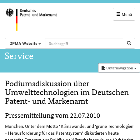
Menü
Servicenavigatio
und
Suchbegriff
Suchen auf
Such
DPMA Website
Suchfeld
Hauptnavigation
Service
Unternavigation
Podiumsdiskussion über
Inhalt
Umwelttechnologien im Deutschen
Patent- und Markenamt
Pressemitteilung vom 22.07.2010
München. Unter dem Motto "Klimawandel und 'grüne Technologien'
- Herausforderung für das Patentsystem" diskutierten heute
namhafte Experten aus Politik und Wirtschaft sowie von Verbänden