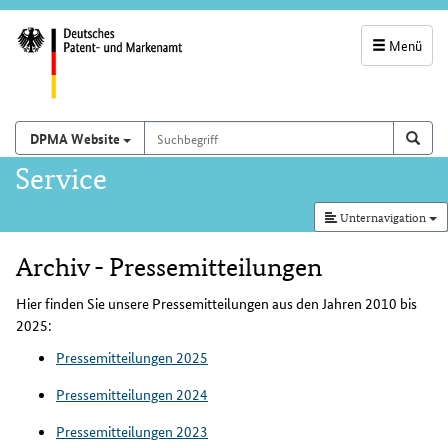
Menü
Servicenavigatio
und
Suchbegriff
Suchen auf
Such
DPMA Website
Suchfeld
Hauptnavigation
Service
Unternavigation
Archiv - Pressemitteilungen
Inhalt
Hier finden Sie unsere Pressemitteilungen aus den Jahren 2010 bis
2025:
Pressemitteilungen 2025
Pressemitteilungen 2024
Pressemitteilungen 2023