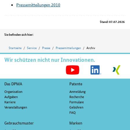
Pressemitteilungen 2010
Stand: 07.07.2026
Position
Sie befinden sich hier:
Startseite
Service
Presse
Pressemitteilungen
Archiv
Wir schützen nicht nur Innovationen.
S
M
Fußnavigation
Das DPMA
Patente
Organisation
Anmeldung
Aufgaben
Recherche
Karriere
Formulare
Veranstaltungen
Gebühren
FAQ
Gebrauchsmuster
Marken