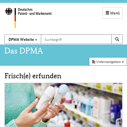
Menü
Servicenavigatio
und
Suchbegriff
Suchen auf
Such
DPMA Website
Suchfeld
Hauptnavigation
Das DPMA
Unternavigation
Frisch(e) erfunden
Inhalt