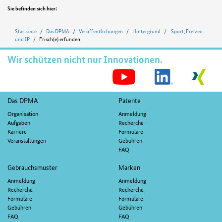
Position
Sie befinden sich hier:
Startseite
Das DPMA
Veröffentlichungen
Hintergrund
Sport, Freizeit
und IP
Frisch(e) erfunden
Wir schützen nicht nur Innovationen.
S
M
Fußnavigation
Das DPMA
Patente
Organisation
Anmeldung
Aufgaben
Recherche
Karriere
Formulare
Veranstaltungen
Gebühren
FAQ
Gebrauchsmuster
Marken
Anmeldung
Anmeldung
Recherche
Recherche
Formulare
Formulare
Gebühren
Gebühren
FAQ
FAQ