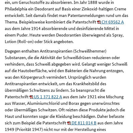
ein, um Geruchsstoffe zu absorbieren. Im Jahr 1888 wurde in
Philadelphia ein Deodorant auf Basis einer Zinkoxid-haltigen Creme
entwickelt. Seit damals findet man Patentanmeldungen rund um das
Thema. Beispielsweise kombiniert die Patentschrift
CH 69562 A
aus dem Jahre 1914 absorbierende und desinfizierende Mittel in
einem Puder. Heute werden Deodorantien überwiegend als Spray,
Lotion (Roll-on) oder Stick angeboten.
Dagegen enthalten Antitranspirantien (Schweißhemmer)
Substanzen, die die Aktivität der Schweißdrüsen reduzieren oder
verhindern, dass Schweiß abgegeben wird. Gelangt weniger Schweiß
auf die Hautoberfläche, wird den Bakterien die Nahrung entzogen,
was den Körpergeruch vermindert. Ursprünglich wurden
Antitranspirantien entwickelt, um das Krankheitsbild des
übermäßigen Schwitzens zu lindern. So beansprucht die
Patentschrift
US 1 371 822 A
aus dem Jahr 1921 eine Mischung
aus Wasser, Aluminiumchlorid und Borax gegen unerwünschtes
oder übermäßiges Schwitzen. Oft reizten diese Produkte jedoch die
Haut und konnten sogar die Kleidung beschädigen. Daher befasste
sich zum Beispiel die Patentschrift
DE 811 014 B
aus dem Jahre
1949 (Priorität 1947) nicht nur mit der Herstellung eines