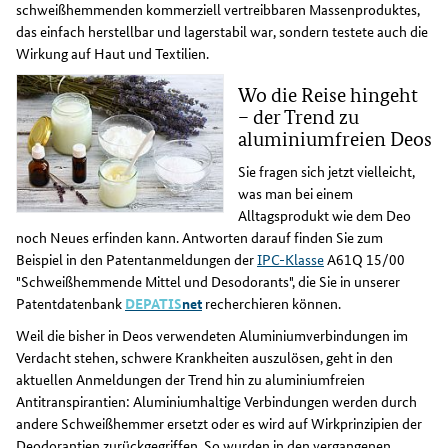
schweißhemmenden kommerziell vertreibbaren Massenproduktes,
das einfach herstellbar und lagerstabil war, sondern testete auch die
Wirkung auf Haut und Textilien.
Wo die Reise hingeht
– der Trend zu
aluminiumfreien Deos
Sie fragen sich jetzt vielleicht,
was man bei einem
Alltagsprodukt wie dem Deo
noch Neues erfinden kann. Antworten darauf finden Sie zum
Beispiel in den Patentanmeldungen der
IPC-Klasse
A61Q 15/00
"Schweißhemmende Mittel und Desodorants", die Sie in unserer
Patentdatenbank
DEPATIS
net
recherchieren können.
Weil die bisher in Deos verwendeten Aluminiumverbindungen im
Verdacht stehen, schwere Krankheiten auszulösen, geht in den
aktuellen Anmeldungen der Trend hin zu aluminiumfreien
Antitranspirantien: Aluminiumhaltige Verbindungen werden durch
andere Schweißhemmer ersetzt oder es wird auf Wirkprinzipien der
Deodorantien zurückgegriffen. So wurden in den vergangenen