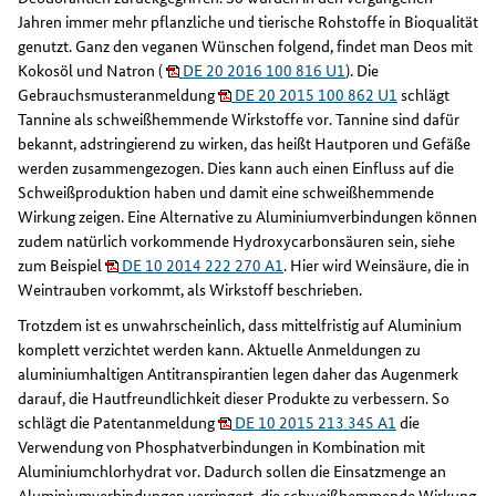
Jahren immer mehr pflanzliche und tierische Rohstoffe in Bioqualität
genutzt. Ganz den veganen Wünschen folgend, findet man Deos mit
Kokosöl und Natron (
DE 20 2016 100 816 U1
). Die
Gebrauchsmusteranmeldung
DE 20 2015 100 862 U1
schlägt
Tannine als schweißhemmende Wirkstoffe vor. Tannine sind dafür
bekannt, adstringierend zu wirken, das heißt Hautporen und Gefäße
werden zusammengezogen. Dies kann auch einen Einfluss auf die
Schweißproduktion haben und damit eine schweißhemmende
Wirkung zeigen. Eine Alternative zu Aluminiumverbindungen können
zudem natürlich vorkommende Hydroxycarbonsäuren sein, siehe
zum Beispiel
DE 10 2014 222 270 A1
. Hier wird Weinsäure, die in
Weintrauben vorkommt, als Wirkstoff beschrieben.
Trotzdem ist es unwahrscheinlich, dass mittelfristig auf Aluminium
komplett verzichtet werden kann. Aktuelle Anmeldungen zu
aluminiumhaltigen Antitranspirantien legen daher das Augenmerk
darauf, die Hautfreundlichkeit dieser Produkte zu verbessern. So
schlägt die Patentanmeldung
DE 10 2015 213 345 A1
die
Verwendung von Phosphatverbindungen in Kombination mit
Aluminiumchlorhydrat vor. Dadurch sollen die Einsatzmenge an
Aluminiumverbindungen verringert, die schweißhemmende Wirkung