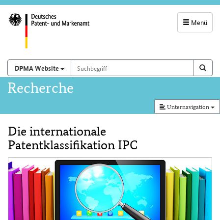
Menü
Servicenavigatio
und
Suchbegriff
Suchen auf
Such
DPMA Website
Suchfeld
Hauptnavigation
Recherche
Unternavigation
Die internationale
Inhalt
Patentklassifikation IPC