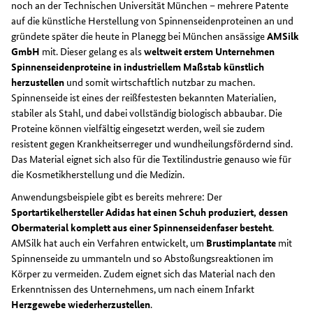
noch an der Technischen Universität München – mehrere Patente
auf die künstliche Herstellung von Spinnenseidenproteinen an und
gründete später die heute in Planegg bei München ansässige
AMSilk
GmbH
mit. Dieser gelang es als
weltweit erstem Unternehmen
Spinnenseidenproteine in industriellem Maßstab künstlich
herzustellen
und somit wirtschaftlich nutzbar zu machen.
Spinnenseide ist eines der reißfestesten bekannten Materialien,
stabiler als Stahl, und dabei vollständig biologisch abbaubar. Die
Proteine können vielfältig eingesetzt werden, weil sie zudem
resistent gegen Krankheitserreger und wundheilungsfördernd sind.
Das Material eignet sich also für die Textilindustrie genauso wie für
die Kosmetikherstellung und die Medizin.
Anwendungsbeispiele gibt es bereits mehrere: Der
Sportartikelhersteller Adidas hat einen Schuh produziert, dessen
Obermaterial komplett aus einer Spinnenseidenfaser besteht
.
AMSilk hat auch ein Verfahren entwickelt, um
Brustimplantate
mit
Spinnenseide zu ummanteln und so Abstoßungsreaktionen im
Körper zu vermeiden. Zudem eignet sich das Material nach den
Erkenntnissen des Unternehmens, um nach einem Infarkt
Herzgewebe wiederherzustellen
.