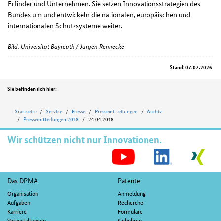
Erfinder und Unternehmen. Sie setzen Innovationsstrategien des
Bundes um und entwickeln die nationalen, europäischen und
internationalen Schutzsysteme weiter.
Bild: Universität Bayreuth / Jürgen Rennecke
Stand: 07.07.2026
Position
Sie befinden sich hier:
Startseite
Service
Presse
Pressemitteilungen
Archiv
Pressemitteilungen 2018
24.04.2018
Wir schützen nicht nur Innovationen.
S
M
Fußnavigation
Das DPMA
Patente
Organisation
Anmeldung
Aufgaben
Recherche
Karriere
Formulare
Veranstaltungen
Gebühren