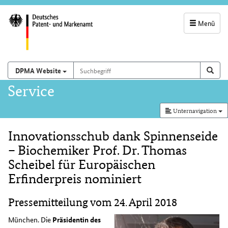
Menü
Servicenavigatio
und
Suchbegriff
Suchen auf
Such
DPMA Website
Suchfeld
Hauptnavigation
Service
Unternavigation
Innovationsschub dank Spinnenseide
Inhalt
– Biochemiker Prof. Dr. Thomas
Scheibel für Europäischen
Erfinderpreis nominiert
Pressemitteilung vom 24. April 2018
München. Die
Präsidentin des