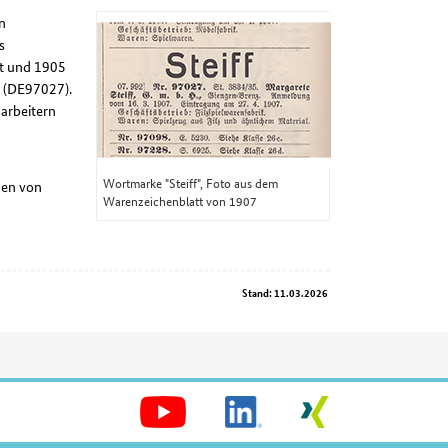
n
s
et und 1905
t (DE97027).
arbeitern
Wortmarke "Steiff", Foto aus dem
nen von
Warenzeichenblatt von 1907
Stand: 11.03.2026
Soziale