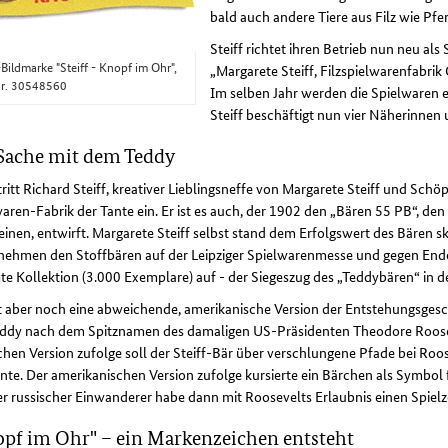
bald auch andere Tiere aus Filz wie Pfe
Steiff richtet ihren Betrieb nun neu al
Bildmarke "Steiff - Knopf im Ohr",
„Margarete Steiff, Filzspielwarenfabrik
r. 30548560
Im selben Jahr werden die Spielwaren e
Steiff beschäftigt nun vier Näherinnen
Sache mit dem Teddy
ritt Richard Steiff, kreativer Lieblingsneffe von Margarete Steiff und Schöp
aren-Fabrik der Tante ein. Er ist es auch, der 1902 den „Bären 55 PB“, d
inen, entwirft. Margarete Steiff selbst stand dem Erfolgswert des Bären s
nehmen den Stoffbären auf der Leipziger Spielwarenmesse und gegen Ende 
e Kollektion (3.000 Exemplare) auf - der Siegeszug des „Teddybären“ in 
bt aber noch eine abweichende, amerikanische Version der Entstehungsges
eddy nach dem Spitznamen des damaligen US-Präsidenten Theodore Roosevel
hen Version zufolge soll der Steiff-Bär über verschlungene Pfade bei Roos
te. Der amerikanischen Version zufolge kursierte ein Bärchen als Symbol 
er russischer Einwanderer habe dann mit Roosevelts Erlaubnis einen Spiel
pf im Ohr" – ein Markenzeichen entsteht