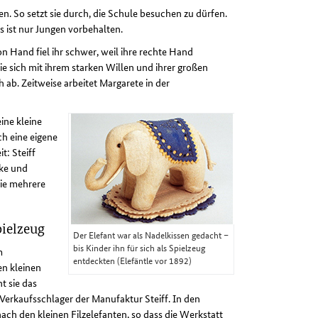
n. So setzt sie durch, die Schule besuchen zu dürfen.
s ist nur Jungen vorbehalten.
n Hand fiel ihr schwer, weil ihre rechte Hand
e sich mit ihrem starken Willen und ihrer großen
h ab. Zeitweise arbeitet Margarete in der
ine kleine
ch eine eigene
t: Steiff
cke und
sie mehrere
pielzeug
Der Elefant war als Nadelkissen gedacht –
bis Kinder ihn für sich als Spielzeug
m
entdeckten (Elefäntle vor 1892)
en kleinen
t sie das
 Verkaufsschlager der Manufaktur Steiff. In den
ach den kleinen Filzelefanten, so dass die Werkstatt