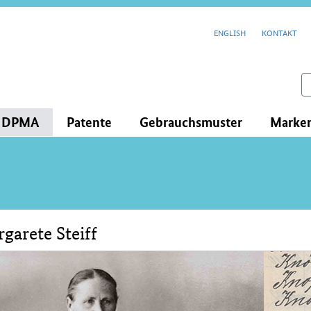
cenavigation
ENGLISH
KONTAKT
feld
s DPMA
Patente
Gebrauchsmuster
Marke
garete Steiff
lt