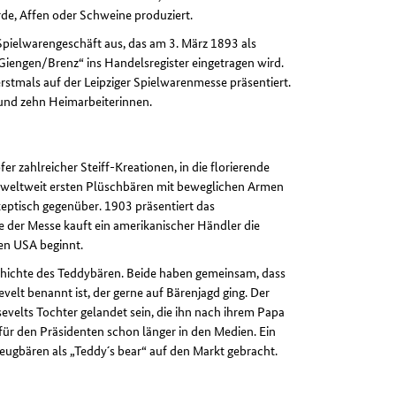
rde, Affen oder Schweine produziert.
s Spielwarengeschäft aus, das am 3. März 1893 als
 Giengen/Brenz“ ins Handelsregister eingetragen wird.
rstmals auf der Leipziger Spielwarenmesse präsentiert.
 und zehn Heimarbeiterinnen.
fer zahlreicher Steiff-Kreationen, in die florierende
en weltweit ersten Plüschbären mit beweglichen Armen
keptisch gegenüber. 1903 präsentiert das
der Messe kauft ein amerikanischer Händler die
den USA beginnt.
chichte des Teddybären. Beide haben gemeinsam, dass
t benannt ist, der gerne auf Bärenjagd ging. Der
evelts Tochter gelandet sein, die ihn nach ihrem Papa
für den Präsidenten schon länger in den Medien. Ein
zeugbären als „Teddy´s bear“ auf den Markt gebracht.