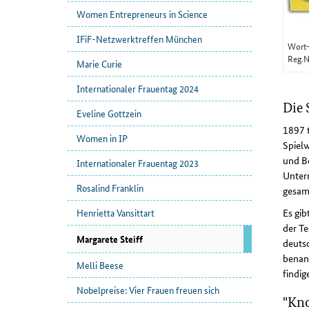
Women Entrepreneurs in Science
IFiF-Netzwerktreffen München
Wort-
Reg.N
Marie Curie
Internationaler Frauentag 2024
Die 
Eveline Gottzein
1897 t
Women in IP
Spielw
und Be
Internationaler Frauentag 2023
Unter
Rosalind Franklin
gesamt
Es gi
Henrietta Vansittart
der T
Margarete Steiff
deutsc
benann
Melli Beese
findig
Nobelpreise: Vier Frauen freuen sich
"Kno