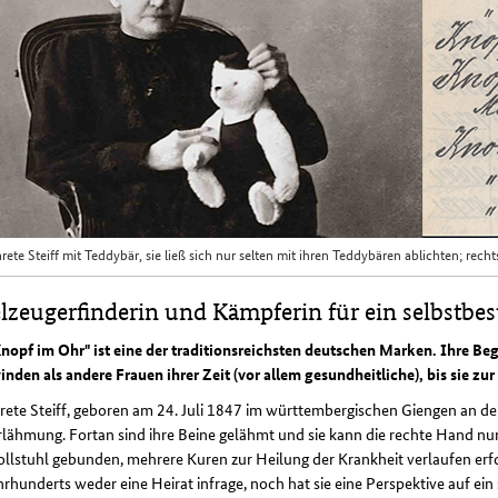
rete Steiff mit Teddybär, sie ließ sich nur selten mit ihren Teddybären ablichten; r
elzeugerfinderin und Kämpferin für ein selbstb
Knopf im Ohr" ist eine der traditionsreichsten deutschen Marken. Ihre B
nden als andere Frauen ihrer Zeit (vor allem gesundheitliche), bis sie z
ete Steiff, geboren am 24. Juli 1847 im württembergischen Giengen an der
lähmung. Fortan sind ihre Beine gelähmt und sie kann die rechte Hand nur
llstuhl gebunden, mehrere Kuren zur Heilung der Krankheit verlaufen erfo
hrhunderts weder eine Heirat infrage, noch hat sie eine Perspektive auf ei