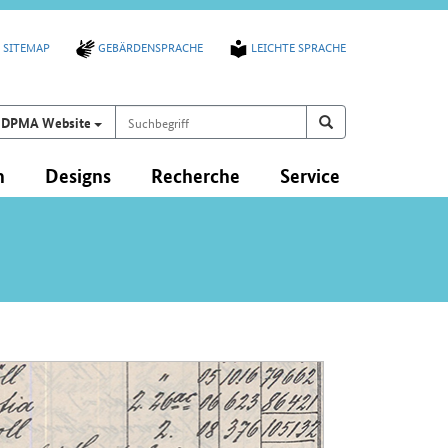
SITEMAP
GEBÄRDENSPRACHE
LEICHTE SPRACHE
Suchbegriff
Suchen auf
Suchen
DPMA Website
n
Designs
Recherche
Service