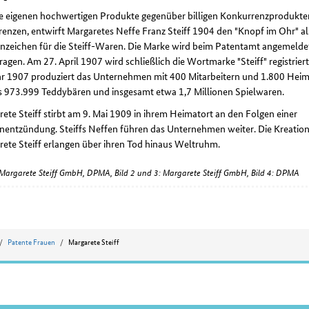
e eigenen hochwertigen Produkte gegenüber billigen Konkurrenzprodukte
enzen, entwirft Margaretes Neffe Franz Steiff 1904 den "Knopf im Ohr" al
nzeichen für die Steiff-Waren. Die Marke wird beim Patentamt angemeld
ragen. Am 27. April 1907 wird schließlich die Wortmarke "Steiff" registrier
hr 1907 produziert das Unternehmen mit 400 Mitarbeitern und 1.800 Heim
ts 973.999 Teddybären und insgesamt etwa 1,7 Millionen Spielwaren.
ete Steiff stirbt am 9. Mai 1909 in ihrem Heimatort an den Folgen einer
nentzündung. Steiffs Neffen führen das Unternehmen weiter. Die Kreatio
ete Steiff erlangen über ihren Tod hinaus Weltruhm.
: Margarete Steiff GmbH, DPMA, Bild 2 und 3: Margarete Steiff GmbH, Bild 4: DPMA
Patente Frauen
Margarete Steiff