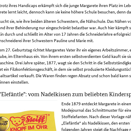
rotz ihres Handicaps erkämpft sich die junge Margarete ihren Platz im Lebe
ete lernt leicht, dennoch kann sie keine höhere Schule besuchen, denn da
ucht sie, wie ihre beiden älteren Schwestern, die Nähschule. Das Nähen vo
nd ihrer Behinderung nur eingeschränkt belastbar war. Auch hier kämpft si
lin durch und schließt im Alter von 17 Jahren die Schneiderlehre erfolgreic
schneiderei ihrer Schwestern Pauline und Marie mit.
em 27. Geburtstag richtet Margaretes Vater ihr ein eigenes Arbeitszimmer, e
be, im Elternhaus ein. Von ihrem ersten selbstverdienten Geld kauft sie si
chine. Drei Jahre später, 1877, wagt sie den Schritt in die Selbstständigkei
t ein Filzkonfektionsgeschäft, in dem sie selbst produzierte Kleidungsstü
ltsartikel verkauft. Die Waren finden regen Absatz und schon bald kann 
nnen einstellen.
"Elefäntle": vom Nadelkissen zum beliebten Kinders
Ende 1879 entdeckt Margarete in eine
Modejournal das Schnittmuster für ein
Stoffelefanten. Nach dieser Vorlage näh
„Elefäntle“ als Nadelkissen, den ersten
folgenden Jahren steigt die Nachfrage n