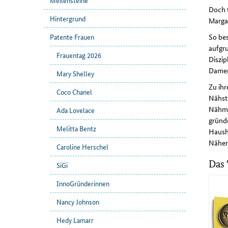
Meilensteine
Doch t
Hintergrund
Margar
So bes
Patente Frauen
aufgru
Frauentag 2026
Diszip
Damen
Mary Shelley
Zu ihr
Coco Chanel
Nähstu
Nähmas
Ada Lovelace
gründe
Melitta Bentz
Hausha
Näheri
Caroline Herschel
Das 
SiGi
InnoGründerinnen
Nancy Johnson
Hedy Lamarr