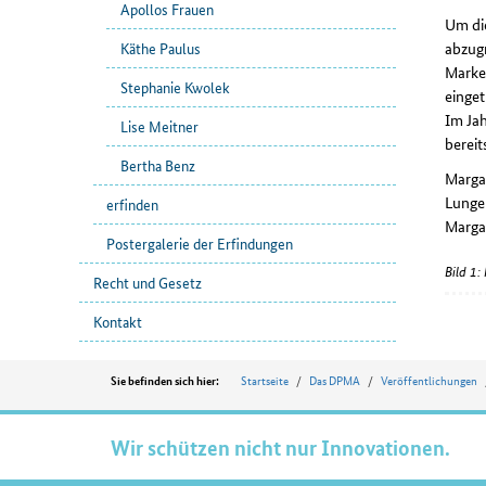
Apollos Frauen
Um di
abzugr
Käthe Paulus
Marke
Stephanie Kwolek
einget
Im Ja
Lise Meitner
berei
Bertha Benz
Margar
Lunge
erfinden
Margar
Postergalerie der Erfindungen
Bild 1
Recht und Gesetz
Kontakt
Position
Startseite
Das DPMA
Veröffentlichungen
Sie befinden sich hier:
Wir schützen nicht nur Innovationen.