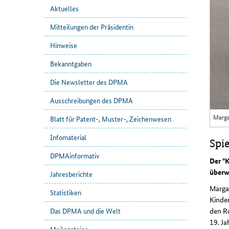
Aktuelles
Mitteilungen der Präsidentin
Hinweise
Bekanntgaben
Die Newsletter des DPMA
Ausschreibungen des DPMA
Marga
Blatt für Patent-, Muster-, Zeichenwesen
Infomaterial
Spi
DPMAinformativ
Der "
überwi
Jahresberichte
Margar
Statistiken
Kinder
den Ro
Das DPMA und die Welt
19. Ja