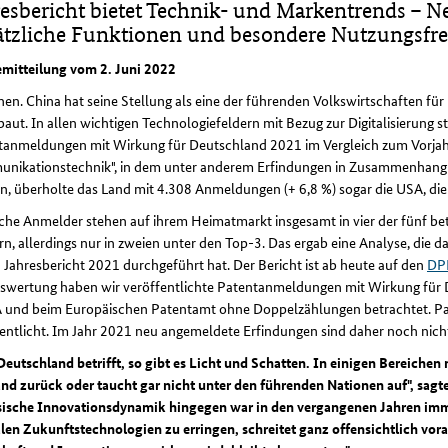
resbericht bietet Technik- und Markentrends – N
ätzliche Funktionen und besondere Nutzungsfre
emitteilung vom 2. Juni 2022
n. China hat seine Stellung als eine der führenden Volkswirtschaften fü
aut. In allen wichtigen Technologiefeldern mit Bezug zur Digitalisierung st
anmeldungen mit Wirkung für Deutschland 2021 im Vergleich zum Vorjahr 
nikationstechnik", in dem unter anderem Erfindungen in Zusammenhang
n, überholte das Land mit 4.308 Anmeldungen (+ 6,8 %) sogar die USA, di
che Anmelder stehen auf ihrem Heimatmarkt insgesamt in vier der fünf be
n, allerdings nur in zweien unter den Top-3. Das ergab eine Analyse, di
 Jahresbericht 2021 durchgeführt hat. Der Bericht ist ab heute auf den
DP
uswertung haben wir veröffentlichte Patentanmeldungen mit Wirkung für 
und beim Europäischen Patentamt ohne Doppelzählungen betrachtet. 
entlicht. Im Jahr 2021 neu angemeldete Erfindungen sind daher noch nich
eutschland betrifft, so gibt es Licht und Schatten. In einigen Bereichen 
and zurück oder taucht gar nicht unter den führenden Nationen auf", sag
sische Innovationsdynamik hingegen war in den vergangenen Jahren imme
len Zukunftstechnologien zu erringen, schreitet ganz offensichtlich vora