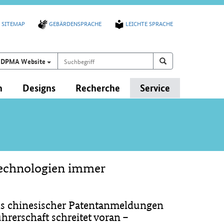
SITEMAP
GEBÄRDENSPRACHE
LEICHTE SPRACHE
Suchbegriff
Suchen auf
Suchen
DPMA Website
n
Designs
Recherche
Service
technologien immer
chs chinesischer Patentanmeldungen
rerschaft schreitet voran –