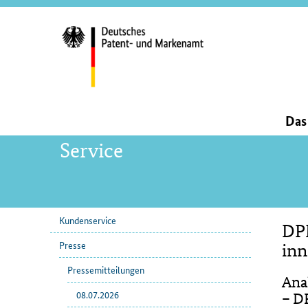
Servi
und
Such
Hauptnavigation
Da
Service
Kundenservice
DPM
Unternavigation
Inha
Presse
inn
Pressemitteilungen
Ana
08.07.2026
– D