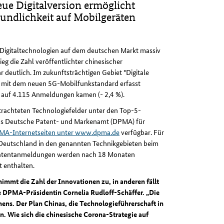
eue Digitalversion ermöglicht
undlichkeit auf Mobilgeräten
r Digitaltechnologien auf dem deutschen Markt massiv
ieg die Zahl veröffentlichter chinesischer
deutlich. Im zukunftsträchtigen Gebiet "Digitale
 mit dem neuen 5G-Mobilfunkstandard erfasst
e auf 4.115 Anmeldungen kamen (- 2,4 %).
trachteten Technologiefelder unter den Top-5-
e das Deutsche Patent- und Markenamt (DPMA) für
MA-Internetseiten unter www.dpma.de
verfügbar. Für
Deutschland in den genannten Technikgebieten beim
Patentanmeldungen werden nach 18 Monaten
t enthalten.
nimmt die Zahl der Innovationen zu, in anderen fällt
te DPMA-Präsidentin Cornelia Rudloff-Schäffer. „Die
ns. Der Plan Chinas, die Technologieführerschaft in
n. Wie sich die chinesische Corona-Strategie auf