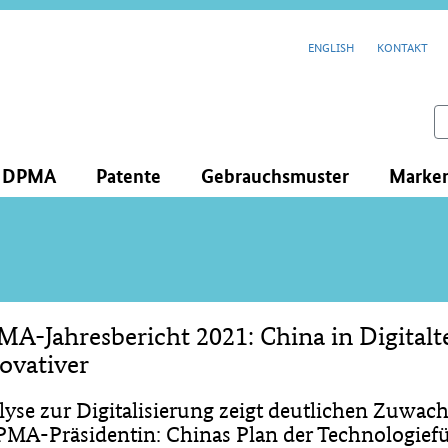
cenavigation
ENGLISH
KONTAKT
feld
s DPMA
Patente
Gebrauchsmuster
Marke
A-Jahresbericht 2021: China in Digital
lt
ovativer
lyse zur Digitalisierung zeigt deutlichen Zuwa
PMA-Präsidentin: Chinas Plan der Technologiefüh