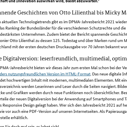
chaft und Innovation auswirken wird, bleibt abzuwarten."
nende Geschichten von Otto Lilienthal bis Micky M
 aktuellen Technologietrends gibt es im DPMA-Jahresbericht 2021 wieder 
as Ranking der Bundesländer für die verschiedenen Schutzrechte und die 
destärksten Unternehmen. Zudem bietet der Bericht spannende Geschicht
onier Otto Lilienthal zu dessen 125. Todestag und über Marken rund um M
chland mit der ersten deutschen Druckausgabe vor 70 Jahren bekannt wur
 Digitalversion: leserfreundlich, multimedial, optim
MA-Jahresbericht bieten wir dieses Jahr zum ersten Mal schon bei der Ver
ders nutzungsfreundlichen Version im HTML-Format
. Das neue digitale 
ndet hochwertigen Inhalt mit modernen, multimedialen Elementen. Mit ein
sverzeichnis werden Leserinnen und Leser durch die Seiten navigiert. Bilder
icke und Grafiken werden durch neue Funktionen noch übersichtlicher. Be
rteile der neuen Digitalversion bei der Anwendung auf Smartphones und T
as Responsive Design gelegt haben. Wer sich den Jahresbericht 2021 auf 
ie vor auch eine PDF-Version auf unseren Internetseiten. Als Papierausgab
stelle erhältlich.
n Sie doch mal rein, es lohnt sich!