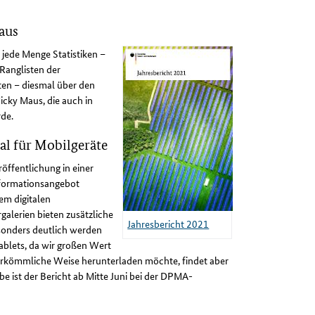
aus
jede Menge Statistiken –
Ranglisten der
en – diesmal über den
icky Maus, die auch in
de.
al für Mobilgeräte
öffentlichung in einer
Informationsangebot
em digitalen
galerien bieten zusätzliche
Jahresbericht 2021
sonders deutlich werden
ablets, da wir großen Wert
herkömmliche Weise herunterladen möchte, findet aber
e ist der Bericht ab Mitte Juni bei der DPMA-