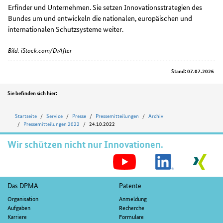
Erfinder und Unternehmen. Sie setzen Innovationsstrategien des
Bundes um und entwickeln die nationalen, europäischen und
internationalen Schutzsysteme weiter.
Bild: iStock.com/DrAfter
Stand: 07.07.2026
Position
Sie befinden sich hier:
Startseite
Service
Presse
Pressemitteilungen
Archiv
Pressemitteilungen 2022
24.10.2022
Wir schützen nicht nur Innovationen.
S
M
Fußnavigation
Das DPMA
Patente
Organisation
Anmeldung
Aufgaben
Recherche
Karriere
Formulare