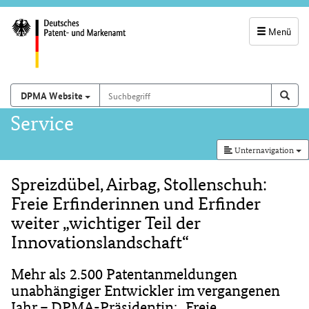
Menü
Servicenavigatio
und
Suchbegriff
Suchen auf
Such
DPMA Website
Suchfeld
Hauptnavigation
Service
Unternavigation
Spreizdübel, Airbag, Stollenschuh:
Inhalt
Freie Erfinderinnen und Erfinder
weiter „wichtiger Teil der
Innovationslandschaft“
Mehr als 2.500 Patentanmeldungen
unabhängiger Entwickler im vergangenen
Jahr – DPMA-Präsidentin: „Freie