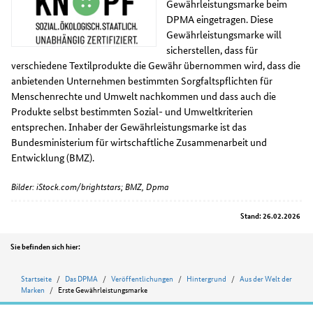
Gewährleistungsmarke beim
DPMA eingetragen. Diese
Gewährleistungsmarke will
sicherstellen, dass für
verschiedene Textilprodukte die Gewähr übernommen wird, dass die
anbietenden Unternehmen bestimmten Sorgfaltspflichten für
Menschenrechte und Umwelt nachkommen und dass auch die
Produkte selbst bestimmten Sozial- und Umweltkriterien
entsprechen. Inhaber der Gewährleistungsmarke ist das
Bundesministerium für wirtschaftliche Zusammenarbeit und
Entwicklung (BMZ).
Bilder: iStock.com/brightstars; BMZ, Dpma
Stand: 26.02.2026
Position
Sie befinden sich hier:
Startseite
Das DPMA
Veröffentlichungen
Hintergrund
Aus der Welt der
Marken
Erste Gewährleistungsmarke