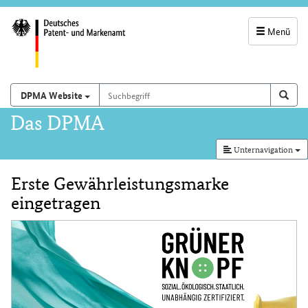
Menü
Servicenavigatio
und
Suchbegriff
Suchen auf
Such
DPMA Website
Suchfeld
Hauptnavigation
Das DPMA
Unternavigation
Erste Gewährleistungsmarke
Inhalt
eingetragen