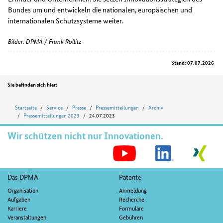
Bundes um und entwickeln die nationalen, europäischen und
internationalen Schutzsysteme weiter.
Bilder: DPMA / Frank Rollitz
Stand: 07.07.2026
Position
Sie befinden sich hier:
Startseite
Service
Presse
Pressemitteilungen
Archiv
Pressemitteilungen 2023
24.07.2023
Wir schützen nicht nur Innovationen.
S
M
Fußnavigation
Das DPMA
Patente
Organisation
Anmeldung
Aufgaben
Recherche
Karriere
Formulare
Veranstaltungen
Gebühren