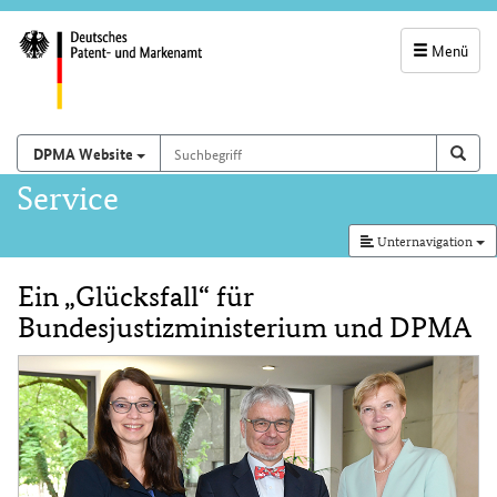
Menü
Servicenavigatio
und
Suchbegriff
Suchen auf
Such
DPMA Website
Suchfeld
Hauptnavigation
Service
Unternavigation
Ein „Glücksfall“ für
Inhalt
Bundesjustizministerium und DPMA