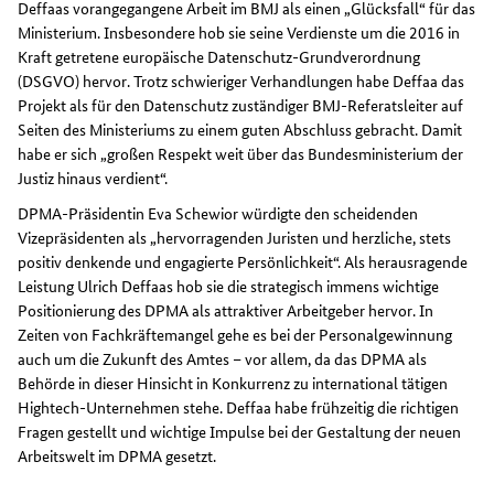
Deffaas vorangegangene Arbeit im BMJ als einen „Glücksfall“ für das
Ministerium. Insbesondere hob sie seine Verdienste um die 2016 in
Kraft getretene europäische Datenschutz-Grundverordnung
(DSGVO) hervor. Trotz schwieriger Verhandlungen habe Deffaa das
Projekt als für den Datenschutz zuständiger BMJ-Referatsleiter auf
Seiten des Ministeriums zu einem guten Abschluss gebracht. Damit
habe er sich „großen Respekt weit über das Bundesministerium der
Justiz hinaus verdient“.
DPMA-Präsidentin Eva Schewior würdigte den scheidenden
Vizepräsidenten als „hervorragenden Juristen und herzliche, stets
positiv denkende und engagierte Persönlichkeit“. Als herausragende
Leistung Ulrich Deffaas hob sie die strategisch immens wichtige
Positionierung des DPMA als attraktiver Arbeitgeber hervor. In
Zeiten von Fachkräftemangel gehe es bei der Personalgewinnung
auch um die Zukunft des Amtes – vor allem, da das DPMA als
Behörde in dieser Hinsicht in Konkurrenz zu international tätigen
Hightech-Unternehmen stehe. Deffaa habe frühzeitig die richtigen
Fragen gestellt und wichtige Impulse bei der Gestaltung der neuen
Arbeitswelt im DPMA gesetzt.