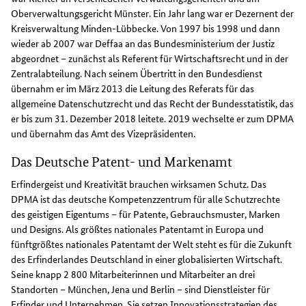
Oberverwaltungsgericht Münster. Ein Jahr lang war er Dezernent der
Kreisverwaltung Minden-Lübbecke. Von 1997 bis 1998 und dann
wieder ab 2007 war Deffaa an das Bundesministerium der Justiz
abgeordnet – zunächst als Referent für Wirtschaftsrecht und in der
Zentralabteilung. Nach seinem Übertritt in den Bundesdienst
übernahm er im März 2013 die Leitung des Referats für das
allgemeine Datenschutzrecht und das Recht der Bundesstatistik, das
er bis zum 31. Dezember 2018 leitete. 2019 wechselte er zum DPMA
und übernahm das Amt des Vizepräsidenten.
Das Deutsche Patent- und Markenamt
Erfindergeist und Kreativität brauchen wirksamen Schutz. Das
DPMA ist das deutsche Kompetenzzentrum für alle Schutzrechte
des geistigen Eigentums – für Patente, Gebrauchsmuster, Marken
und Designs. Als größtes nationales Patentamt in Europa und
fünftgrößtes nationales Patentamt der Welt steht es für die Zukunft
des Erfinderlandes Deutschland in einer globalisierten Wirtschaft.
Seine knapp 2 800 Mitarbeiterinnen und Mitarbeiter an drei
Standorten – München, Jena und Berlin – sind Dienstleister für
Erfinder und Unternehmen. Sie setzen Innovationsstrategien des