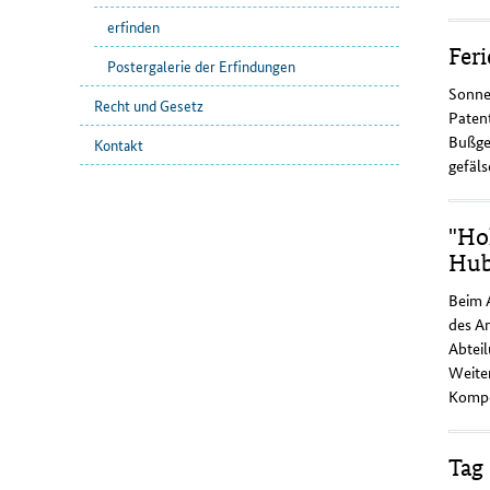
erfinden
Fer
Postergalerie der Erfindungen
Sonnen
Recht und Gesetz
Patent
Bußgel
Kontakt
gefäl
"Ho
Hub
Beim A
des A
Abteil
Weiter
Kompet
Tag