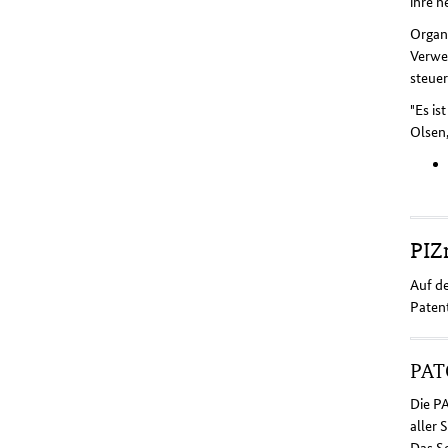
ihre 
Organ
Verwe
steue
"Es is
Olsen,
PIZ
Auf d
Paten
PAT
Die P
aller 
Das S