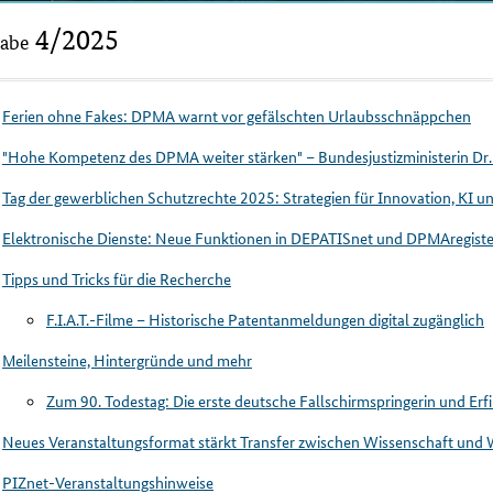
sletter
4/2025
abe
Ferien ohne Fakes: DPMA warnt vor gefälschten Urlaubsschnäppchen
"Hohe Kompetenz des DPMA weiter stärken" – Bundesjustizministerin Dr.
Tag der gewerblichen Schutzrechte 2025: Strategien für Innovation, KI u
Elektronische Dienste: Neue Funktionen in DEPATISnet und DPMAregiste
Tipps und Tricks für die Recherche
F.I.A.T.-Filme – Historische Patentanmeldungen digital zugänglich
Meilensteine, Hintergründe und mehr
Zum 90. Todestag: Die erste deutsche Fallschirmspringerin und Erf
Neues Veranstaltungsformat stärkt Transfer zwischen Wissenschaft und 
PIZnet-Veranstaltungshinweise