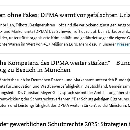
ien ohne Fakes: DPMA warnt vor gefälschten Ur
brillen, Trikots, Designeruhren - oft sind die verlockend günstigen Angeb
- und Markenamts (DPMA) Eva Schewior ruft dazu auf, beim Urlaubseinkauf
der, unterstützt organisierte Kriminalität und gefährdet sogar die eigen
schte Waren im Wert von 417 Millionen Euro. Mehr dazu in unserer
Pressem
he Kompetenz des DPMA weiter stärken" – Bundes
ig zu Besuch in München
ntrittsbesuch im Deutschen Patent- und Markenamt unterstrich Bundesjust
mts für Innovation und Wettbewerbsfähigkeit in Deutschland. Gemeinsam 
ungsleiter Dr. Christian Meyer-Seitz sprach sie mit der Amtsleitung über 
entwicklung der Schutzrechtsverfahren. "Der Schutz geistigen Eigentums i
enz und Leistungsfähigkeit des DPMA weiter stärken", so die Ministerin. 
 der gewerblichen Schutzrechte 2025: Strategien 