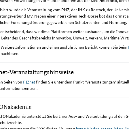
neuesten Entwicklungen vor – unter anderem aus der Medizintechnik, dem
isiert wurde die Veranstaltung vom PNZ, der IHK zu Rostock, der Univer
rtungsverbund MV. Neben einer interaktiven Tech-Börse bot das Format
rlicher Forschungsförderung, gewerblichen Schutzrechten und Normung.
t entscheidend, dass wir diese Plattformen weiter ausbauen, um die Innovat
 Leiter des Geschäftsbereichs Innovation, Umwelt, Verkehr, Maritime Wirt
Weitere Informationen und einen ausführlichen Bericht können Sie beim
nachlesen.
net-Veranstaltungshinweise
en Seiten von
PIZnet
finden Sie unter dem Punkt "Veranstaltungen" aktue
tinformationszentren.
ONakademie
ATONakademie unterstützt Sie bei Ihrer Aus- und Weiterbildung auf den
Schutzrechte.
eminarprogramm für 2026 finden Sie unter:
https://ladon.patent-inf.tu-