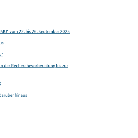
 KMU" vom 22. bis 26. September 2025
us
u"
 der Recherchevorbereitung bis zur
5
darüber hinaus