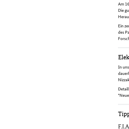
Am 16
Die g
Heraus
Ein ze
des Pa
Forsc
Ele
In uns
dauer
Nizzak
Detail
"Neues
Tip
F.I.