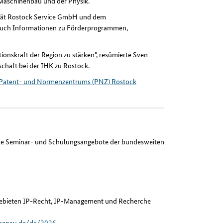
 Maschinenbau und der Physik.
sität Rostock Service GmbH und dem
 auch Informationen zu Förderprogrammen,
ionskraft der Region zu stärken", resümierte Sven
schaft bei der IHK zu Rostock.
Patent- und Normenzentrums (PNZ) Rostock
lle Seminar- und Schulungsangebote der bundesweiten
 Gebieten IP-Recht, IP-Management und Recherche
ilmenau.de/de/2026