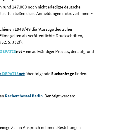
in rund 147.000 noch nicht erledigte deutsche
lliierten ließen diese Anmeldungen mikroverfilmen –
schienen 1948/49 die "Auszüge deutscher
Filme gelten als veröffentlichte Druckschriften,
52, S. 332f).
DEPATIS
net
– ein aufwändiger Prozess, der aufgrund
on
DEPATIS
net
über folgende
Suchanfrage
finden:
den
Recherchesaal Berlin
. Benötigt werden:
h einige Zeit in Anspruch nehmen. Bestellungen