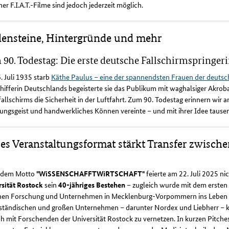
ner F.I.A.T.-Filme sind jedoch jederzeit möglich.
lensteine, Hintergründe und mehr
90. Todestag: Die erste deutsche Fallschirmspringeri
 Juli 1935 starb
Käthe Paulus – eine der spannendsten Frauen der deutsc
hifferin Deutschlands begeisterte sie das Publikum mit waghalsiger Akrobat
allschirms die Sicherheit in der Luftfahrt. Zum 90. Todestag erinnern wir 
ungsgeist und handwerkliches Können vereinte – und mit ihrer Idee tausen
es Veranstaltungsformat stärkt Transfer zwische
 dem Motto
"WiSSENSCHAFFTWiRTSCHAFT"
feierte am 22. Juli 2025 ni
rsität Rostock
sein
40-jähriges Bestehen
– zugleich wurde mit dem ersten
hen Forschung und Unternehmen in Mecklenburg-Vorpommern ins Leben ge
lständischen und großen Unternehmen – darunter Nordex und Liebherr –
h mit Forschenden der Universität Rostock zu vernetzen. In kurzen Pitche