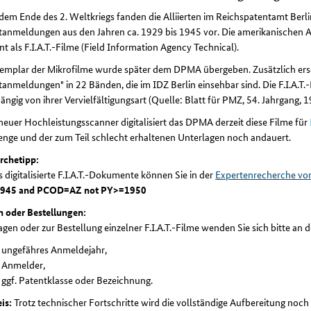
em Ende des 2. Weltkriegs fanden die Alliierten im Reichspatentamt Berl
anmeldungen aus den Jahren ca. 1929 bis 1945 vor. Die amerikanischen A
t als F.I.A.T.-Filme (Field Information Agency Technical).
xemplar der Mikrofilme wurde später dem DPMA übergeben. Zusätzlich er
anmeldungen" in 22 Bänden, die im IDZ Berlin einsehbar sind. Die F.I.A.T.-
ngig von ihrer Vervielfältigungsart (Quelle: Blatt für PMZ, 54. Jahrgang, 19
euer Hochleistungsscanner digitalisiert das DPMA derzeit diese Filme für
enge und der zum Teil schlecht erhaltenen Unterlagen noch andauert.
rchetipp:
s digitalisierte F.I.A.T.-Dokumente können Sie in der
Expertenrecherche v
945 and PCOD=AZ not PY>=1950
n oder Bestellungen:
agen oder zur Bestellung einzelner F.I.A.T.-Filme wenden Sie sich bitte an 
ungefähres Anmeldejahr,
Anmelder,
ggf. Patentklasse oder Bezeichnung.
is:
Trotz technischer Fortschritte wird die vollständige Aufbereitung noc