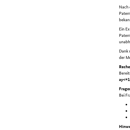
Nach d
Patent
bekann
Ein E
Patent
unabhä
Dank n
der M
Reche
Bereit
ay<=1
Frage
Bei Fr
Hinwe