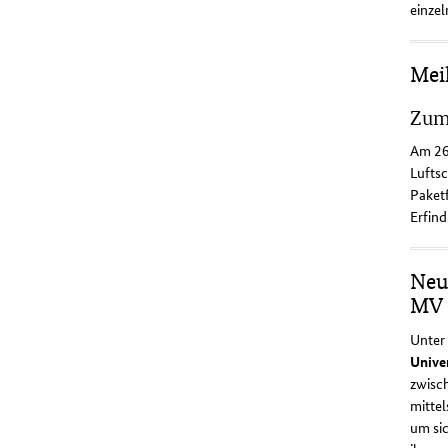
einzel
Mei
Zum 
Am 26.
Luftsc
Paketf
Erfind
Neu
MV
Unter
Unive
zwisc
mitte
um sic