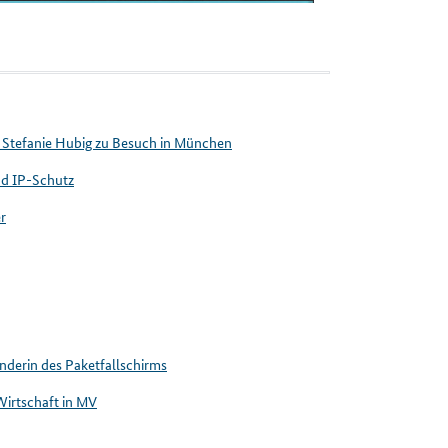
 Stefanie Hubig zu Besuch in München
nd IP-Schutz
r
inderin des Paketfallschirms
Wirtschaft in MV