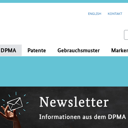
cenavigation
ENGLISH
KONTAKT
feld
s DPMA
Patente
Gebrauchsmuster
Marke
lt