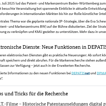
. Juli 2025 lud das Patent- und Markenzentrum Baden-Württemberg zum T
ut besuchte Veranstaltung bot spannende Einblicke in aktuelle Entwicklu
forderungen in internationalen Märkten bis hin zur Rolle künstlicher Intell
ntrales Thema war die geplante nationale IP-Strategie, über die Eva Sche
tent- und Markenzentrums BW) auf der Bühne diskutierten. Ziel der Strat
hung zu verknüpfen und KMU gezielter zu unterstützen. Mehr dazu in uns
ktronische Dienste: Neue Funktionen in DEPAT
eren elektronischen Diensten gibt es praktische Neuerungen: Ab sofort kö
haft speichern und direkt abrufen. Für die Markenrecherche stehen außer
lassen zur Verfügung – jetzt auch in der Erweiterten Recherche.
lierte Informationen zu den neuen Funktionen bei
DEPATIS
net
und
DPM
".
ps und Tricks für die Recherche
A.T.-Filme – Historische Patentanmeldungen digital 