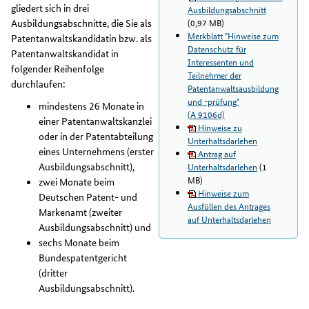
gliedert sich in drei
Ausbildungsabschnitt
Ausbildungsabschnitte, die Sie als
(0,97 MB)
Merkblatt "Hinweise zum
Patentanwaltskandidatin bzw. als
Datenschutz für
Patentanwaltskandidat in
Interessenten und
folgender Reihenfolge
Teilnehmer der
durchlaufen:
Patentanwaltsausbildung
und -prüfung"
mindestens 26 Monate in
(A 9106d)
einer Patentanwaltskanzlei
Hinweise zu
oder in der Patentabteilung
Unterhaltsdarlehen
eines Unternehmens (erster
Antrag auf
Ausbildungsabschnitt),
Unterhaltsdarlehen
(1
MB)
zwei Monate beim
Hinweise zum
Deutschen Patent- und
Ausfüllen des Antrages
Markenamt (zweiter
auf Unterhaltsdarlehen
Ausbildungsabschnitt) und
sechs Monate beim
Bundespatentgericht
(dritter
Ausbildungsabschnitt).