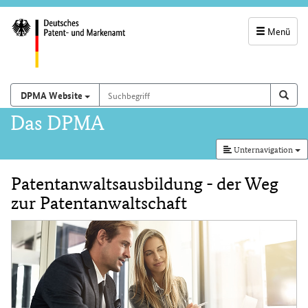
Menü
Servicenavigatio
und
Suchbegriff
Suchen auf
Such
DPMA Website
Suchfeld
Hauptnavigation
Das DPMA
Unternavigation
Patentanwaltsausbildung - der Weg
Inhalt
zur Patentanwaltschaft