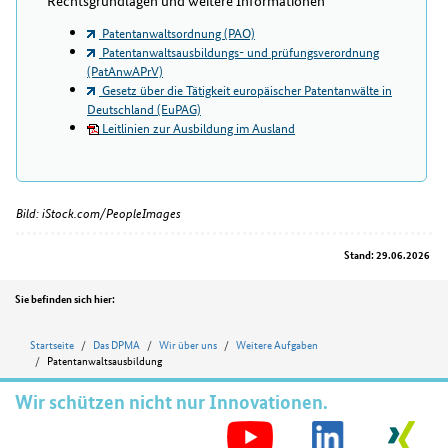
Patentanwaltsordnung (PAO)
Patentanwaltsausbildungs- und prüfungsverordnung
(PatAnwAPrV)
Gesetz über die Tätigkeit europäischer Patentanwälte in
Deutschland (EuPAG)
Leitlinien zur Ausbildung im Ausland
Bild: iStock.com/PeopleImages
Stand: 29.06.2026
Position
Sie befinden sich hier:
Startseite
Das DPMA
Wir über uns
Weitere Aufgaben
Patentanwaltsausbildung
Wir schützen nicht nur Innovationen.
S