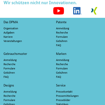
Wir schützen nicht nur Innovationen.
S
M
Fußnavigation
Das DPMA
Patente
Organisation
Anmeldung
Aufgaben
Recherche
Karriere
Formulare
Veranstaltungen
Gebühren
FAQ
Gebrauchsmuster
Marken
Anmeldung
Anmeldung
Recherche
Recherche
Formulare
Formulare
Gebühren
Gebühren
FAQ
FAQ
Designs
Service
Anmeldung
Pressekontakt
Recherche
Pressemitteilungen
Formulare
Pressebilder
Gebühren
Statistiken