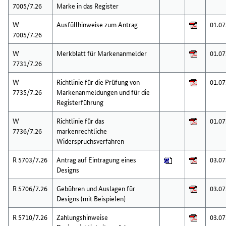
7005/7.26
Marke in das Register
W
Ausfüllhinweise zum Antrag
01.07
7005/7.26
W
Merkblatt für Markenanmelder
01.07
7731/7.26
W
Richtlinie für die Prüfung von
01.07
7735/7.26
Markenanmeldungen und für die
Registerführung
W
Richtlinie für das
01.07
7736/7.26
markenrechtliche
Widerspruchsverfahren
R 5703/7.26
Antrag auf Eintragung eines
03.07
Designs
R 5706/7.26
Gebühren und Auslagen für
03.07
Designs (mit Beispielen)
R 5710/7.26
Zahlungshinweise
03.07