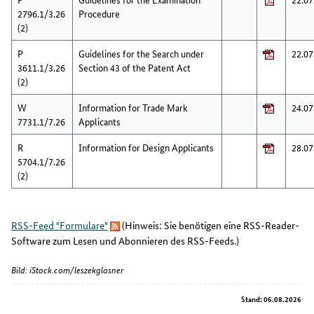
2796.1/3.26
Procedure
(2)
P
Guidelines for the Search under
22.07
3611.1/3.26
Section 43 of the Patent Act
(2)
W
Information for Trade Mark
24.07
7731.1/7.26
Applicants
R
Information for Design Applicants
28.07
5704.1/7.26
(2)
RSS-Feed "Formulare"
(Hinweis: Sie benötigen eine RSS-Reader-
Software zum Lesen und Abonnieren des RSS-Feeds.)
Bild: iStock.com/leszekglasner
Stand: 06.08.2026