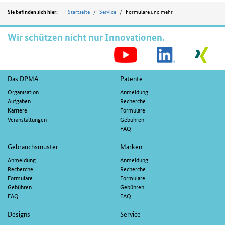
Position
Startseite
Service
Formulare und mehr
Sie befinden sich hier:
Wir schützen nicht nur Innovationen.
S
M
Fußnavigation
Das DPMA
Patente
Organisation
Anmeldung
Aufgaben
Recherche
Karriere
Formulare
Veranstaltungen
Gebühren
FAQ
Gebrauchsmuster
Marken
Anmeldung
Anmeldung
Recherche
Recherche
Formulare
Formulare
Gebühren
Gebühren
FAQ
FAQ
Designs
Service