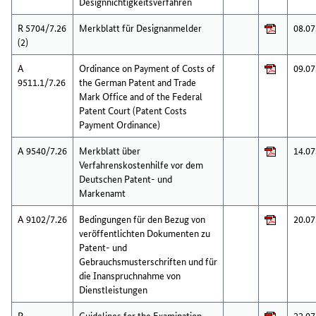
Designnichtigkeitsverfahren
R 5704/7.26
Merkblatt für Designanmelder
08.07
(2)
A
Ordinance on Payment of Costs of
09.07
9511.1/7.26
the German Patent and Trade
Mark Office and of the Federal
Patent Court (Patent Costs
Payment Ordinance)
A 9540/7.26
Merkblatt über
14.07
Verfahrenskostenhilfe vor dem
Deutschen Patent- und
Markenamt
A 9102/7.26
Bedingungen für den Bezug von
20.07
veröffentlichten Dokumenten zu
Patent- und
Gebrauchsmusterschriften und für
die Inanspruchnahme von
Dienstleistungen
P
Guidelines for the Examination
22.07