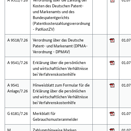
Kosten des Deutschen Patent-
und Markenamts und des
Bundespatentgerichts
(Patentkostenzahlungsverordnung
- PatKostZV)
A 9518/7.26
Verordnung über das Deutsche
01.07
Patent- und Markenamt (DPMA-
Verordnung - DPMAV)
A 9541/7.26
Erklärung über die persönlichen
01.07
und wirtschaftlichen Verhältnisse
bei Verfahrenskostenhilfe
A 9541
Hinweisblatt zum Formular für die
01.07
Anlage/7.26
Erklärung über die persönlichen
und wirtschaftlichen Verhältnisse
bei Verfahrenskostenhilfe
G 6181/7.26
Merkblatt für
01.07
Gebrauchsmusteranmelder
M
Zahlungshinweise Marken
01.07