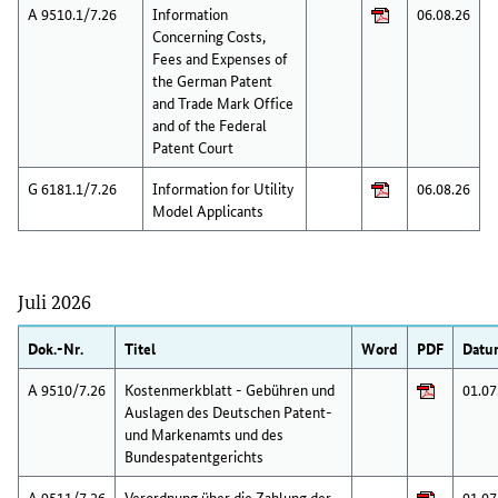
A 9510.1/7.26
Information
06.08.26
Concerning Costs,
Fees and Expenses of
the German Patent
and Trade Mark Office
and of the Federal
Patent Court
G 6181.1/7.26
Information for Utility
06.08.26
Model Applicants
Juli 2026
Dok.-Nr.
Titel
Word
PDF
Datu
A 9510/7.26
Kostenmerkblatt - Gebühren und
01.07
Auslagen des Deutschen Patent-
und Markenamts und des
Bundespatentgerichts
A 9511/7.26
Verordnung über die Zahlung der
01.07