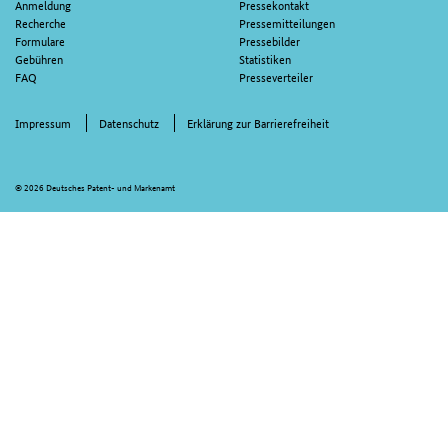
Anmeldung
Pressekontakt
Recherche
Pressemitteilungen
Formulare
Pressebilder
Gebühren
Statistiken
FAQ
Presseverteiler
Impressum
Datenschutz
Erklärung zur Barrierefreiheit
© 2026 Deutsches Patent- und Markenamt