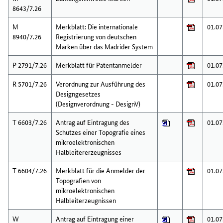
8643/7.26
M
Merkblatt: Die internationale
01.07
8940/7.26
Registrierung von deutschen
Marken über das Madrider System
P 2791/7.26
Merkblatt für Patentanmelder
01.07
R 5701/7.26
Verordnung zur Ausführung des
01.07
Designgesetzes
(Designverordnung - DesignV)
T 6603/7.26
Antrag auf Eintragung des
01.07
Schutzes einer Topografie eines
mikroelektronischen
Halbleitererzeugnisses
T 6604/7.26
Merkblatt für die Anmelder der
01.07
Topografien von
mikroelektronischen
Halbleiterzeugnissen
W
Antrag auf Eintragung einer
01.07