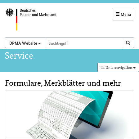
Menü
Servicenavigatio
und
Suchbegriff
Suchen auf
Such
DPMA Website
Suchfeld
Hauptnavigation
Service
Unternavigation
Formulare, Merkblätter und mehr
Inhalt