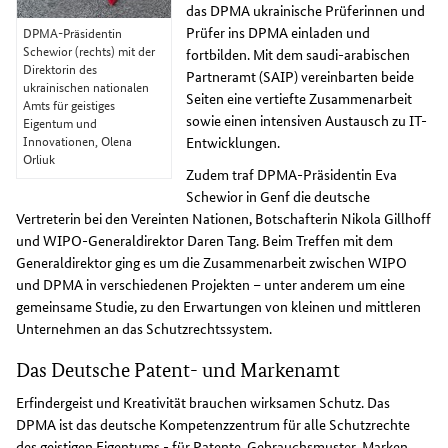
das DPMA ukrainische Prüferinnen und
Prüfer ins DPMA einladen und
DPMA-Präsidentin
Schewior (rechts) mit der
fortbilden. Mit dem saudi-arabischen
Direktorin des
Partneramt (SAIP) vereinbarten beide
ukrainischen nationalen
Seiten eine vertiefte Zusammenarbeit
Amts für geistiges
sowie einen intensiven Austausch zu IT-
Eigentum und
Innovationen, Olena
Entwicklungen.
Orliuk
Zudem traf DPMA-Präsidentin Eva
Schewior in Genf die deutsche
Vertreterin bei den Vereinten Nationen, Botschafterin Nikola Gillhoff
und WIPO-Generaldirektor Daren Tang. Beim Treffen mit dem
Generaldirektor ging es um die Zusammenarbeit zwischen WIPO
und DPMA in verschiedenen Projekten – unter anderem um eine
gemeinsame Studie, zu den Erwartungen von kleinen und mittleren
Unternehmen an das Schutzrechtssystem.
Das Deutsche Patent- und Markenamt
Erfindergeist und Kreativität brauchen wirksamen Schutz. Das
DPMA ist das deutsche Kompetenzzentrum für alle Schutzrechte
des geistigen Eigentums - für Patente, Gebrauchsmuster, Marken