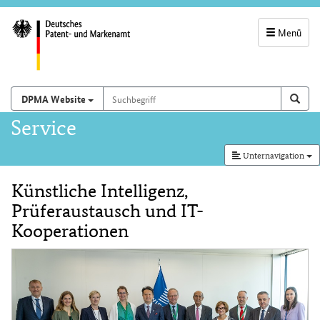
Menü
Servicenavigatio
und
Suchbegriff
Suchen auf
Such
DPMA Website
Suchfeld
Hauptnavigation
Service
Unternavigation
Künstliche Intelligenz,
Inhalt
Prüferaustausch und IT-
Kooperationen