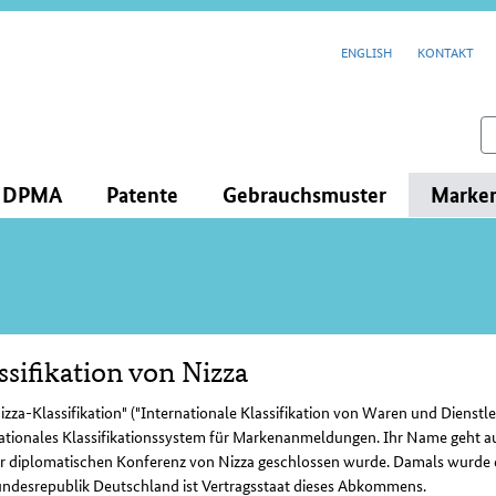
cenavigation
ENGLISH
KONTAKT
feld
s DPMA
Patente
Gebrauchsmuster
Marke
ssifikation von Nizza
lt
izza-Klassifikation" ("Internationale Klassifikation von Waren und Dienstle
nationales Klassifikationssystem für Markenanmeldungen. Ihr Name geht a
r diplomatischen Konferenz von Nizza geschlossen wurde. Damals wurde die
undesrepublik Deutschland ist Vertragsstaat dieses Abkommens.