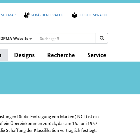
SITEMAP
GEBÄRDENSPRACHE
LEICHTE SPRACHE
Suchbegriff
Suchen auf
Suchen
DPMA Website
n
Designs
Recherche
Service
istungen für die Eintragung von Marken", NCL) ist ein
uf ein Übereinkommen zurück, das am 15. Juni 1957
 Schaffung der Klassifikation vertraglich festlegt.