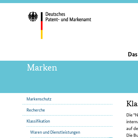
Servi
und
Such
Hauptnavigation
Da
Marken
Markenschutz
Kla
Unternavigation
Inha
Recherche
Die "N
Klassifikation
inter
auf de
Waren und Dienstleistungen
Die B