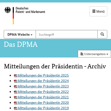
Menü
Servicenavigatio
und
Suchbegriff
Suchen auf
Such
DPMA Website
Suchfeld
Hauptnavigation
Das DPMA
Unternavigation
Mitteilungen der Präsidentin - Archiv
Inhalt
Mitteilungen der Präsidentin 2025
Mitteilungen der Präsidentin 2024
Mitteilungen der Präsidentin 2023
Mitteilungen der Präsidentin 2022
Mitteilungen der Präsidentin 2021
Mitteilungen der Präsidentin 2020
Mitteilungen der Präsidentin 2019