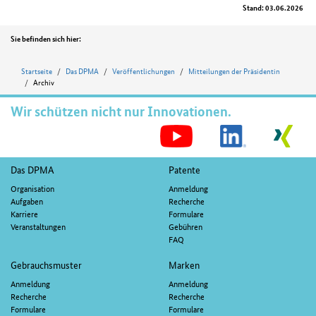
Stand: 03.06.2026
Position
Sie befinden sich hier:
Startseite
Das DPMA
Veröffentlichungen
Mitteilungen der Präsidentin
Archiv
Wir schützen nicht nur Innovationen.
S
M
Fußnavigation
Das DPMA
Patente
Organisation
Anmeldung
Aufgaben
Recherche
Karriere
Formulare
Veranstaltungen
Gebühren
FAQ
Gebrauchsmuster
Marken
Anmeldung
Anmeldung
Recherche
Recherche
Formulare
Formulare