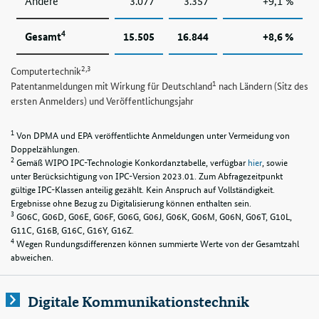
Andere
3.077
3.357
+9,1 %
4
Gesamt
15.505
16.844
+8,6 %
2,3
Computertechnik
1
Patentanmeldungen mit Wirkung für Deutschland
nach Ländern (Sitz des
ersten Anmelders) und Veröffentlichungsjahr
1
Von DPMA und EPA veröffentlichte Anmeldungen unter Vermeidung von
Doppelzählungen.
2
Gemäß WIPO IPC-Technologie Konkordanztabelle, verfügbar
hier
, sowie
unter Berücksichtigung von IPC-Version 2023.01. Zum Abfragezeitpunkt
gültige IPC-Klassen anteilig gezählt. Kein Anspruch auf Vollständigkeit.
Ergebnisse ohne Bezug zu Digitalisierung können enthalten sein.
3
G06C, G06D, G06E, G06F, G06G, G06J, G06K, G06M, G06N, G06T, G10L,
G11C, G16B, G16C, G16Y, G16Z.
4
Wegen Rundungsdifferenzen können summierte Werte von der Gesamtzahl
abweichen.
Digitale Kommunikationstechnik