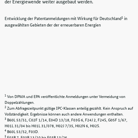
der Energiewende weiter ausgebaut werden.
1
Entwicklung der Patentanmeldungen mit Wirkung für Deutschland
in
ausgewählten Gebieten der der erneuerbaren Energien
1
Von DPMA und EPA veröffentlichte Anmeldungen unter Vermeidung von
Doppelzählungen.
2
Zum Abfragezeitpunkt gültige IPC-Klassen anteilig gezählt. Kein Anspruch auf
Vollständigkeit. Ergebnisse können auch andere Anwendungen enthalten.
3
B60L 53/51, C02F 1/14, E04D 13/18, F03G 6, F24J 2, F24S, G05F 1/67,
H01L 31/04 bis H01L 31/078, H02J 7/35, H02N 6, H02S.
4
B60L 53/52, F03D.
5
F03B 7, F03B 13/10 bis F03B 13/26.