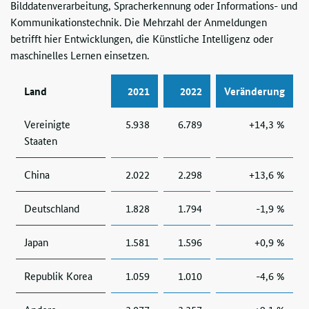
Bilddatenverarbeitung, Spracherkennung oder Informations- und
Kommunikationstechnik. Die Mehrzahl der Anmeldungen
betrifft hier Entwicklungen, die Künstliche Intelligenz oder
maschinelles Lernen einsetzen.
Land
2021
2022
Veränderung
Vereinigte
5.938
6.789
+14,3 %
Staaten
China
2.022
2.298
+13,6 %
Deutschland
1.828
1.794
-1,9 %
Japan
1.581
1.596
+0,9 %
Republik Korea
1.059
1.010
-4,6 %