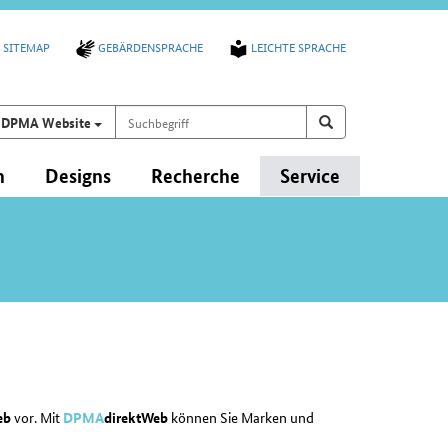
SITEMAP
GEBÄRDENSPRACHE
LEICHTE SPRACHE
Suchbegriff
Suchen auf
Suchen
DPMA Website
n
Designs
Recherche
Service
eb
vor. Mit
DPMA
direktWeb
können Sie Marken und