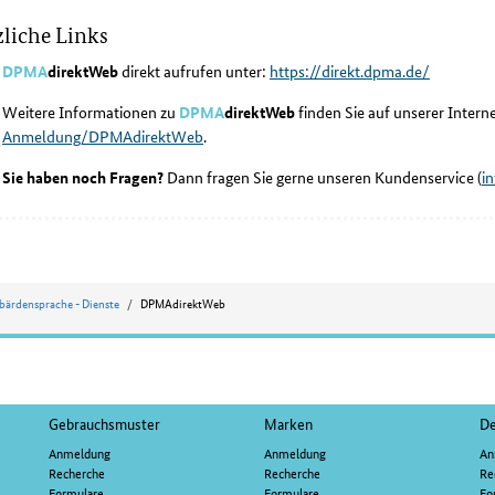
liche Links
DPMA
direktWeb
direkt aufrufen unter:
https://direkt.dpma.de/
Weitere Informationen zu
DPMA
direktWeb
finden Sie auf unserer Intern
Anmeldung/DPMAdirektWeb
.
Sie haben noch Fragen?
Dann fragen Sie gerne unseren Kundenservice (
i
bärdensprache - Dienste
DPMAdirektWeb
Gebrauchsmuster
Marken
De
Anmeldung
Anmeldung
An
Recherche
Recherche
Re
Formulare
Formulare
Fo