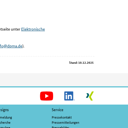
etseite unter
Elektronische
nfo@dpma.de
).
Stand: 10.12.2025
Soziale
Medien
signs
Service
meldung
Pressekontakt
cherche
Pressemitteilungen
rmulare
Pressebilder