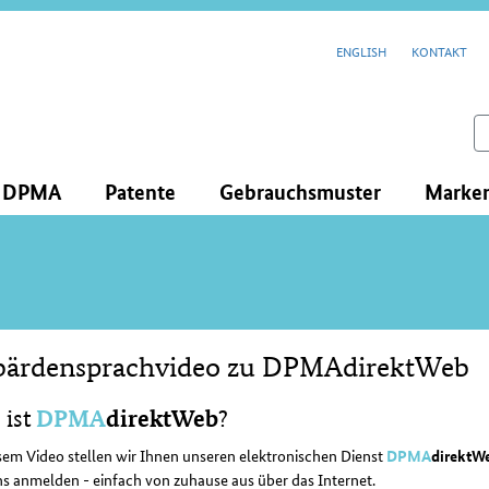
cenavigation
ENGLISH
KONTAKT
feld
s DPMA
Patente
Gebrauchsmuster
Marke
bärdensprachvideo zu DPMAdirektWeb
lt
DPMA
direktWeb
 ist
?
sem Video stellen wir Ihnen unseren elektronischen Dienst
DPMA
direktW
s anmelden - einfach von zuhause aus über das Internet.