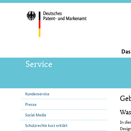
Servi
und
Such
Hauptnavigation
Da
Service
Kundenservice
Ge
Unternavigation
Inha
Presse
Was
Social Media
In die
Schutzrechte kurz erklärt
Design